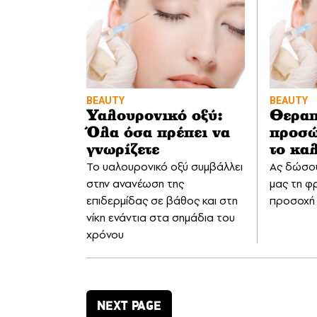
BEAUTY
BEAUTY
Υαλουρονικό οξύ:
Θεραπ
Όλα όσα πρέπει να
προσώ
γνωρίζετε
το κα
Το υαλουρονικό οξύ συμβάλλει
Ας δώσο
στην ανανέωση της
μας τη φρ
επιδερμίδας σε βάθος και στη
προσοχή 
νίκη ενάντια στα σημάδια του
χρόνου
NEXT PAGE