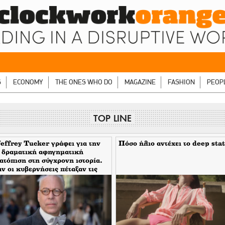
S
ECONOMY
THE ONES WHO DO
MAGAZINE
FASHION
PEOP
TOP LINE
effrey Tucker γράφει για την
Πόσο ήλιο αντέχει το deep stat
 δραματική αφηγηματική
ατόπιση στη σύγχρονη ιστορία.
ν οι κυβερνήσεις πέταξαν τις
κες τους