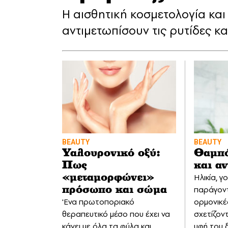
Η αισθητική κοσμετολογία και
αντιμετωπίσουν τις ρυτίδες κ
BEAUTY
BEAUTY
Υαλουρονικό οξύ:
Θαμπό
Πως
και α
Ηλικία, γ
«μεταμορφώνει»
παράγοντ
πρόσωπο και σώμα
'Ενα πρωτοποριακό
ορμονικέ
θεραπευτικό μέσο που έχει να
σχετίζοντ
κάνει με όλα τα φύλα και
υφή του 