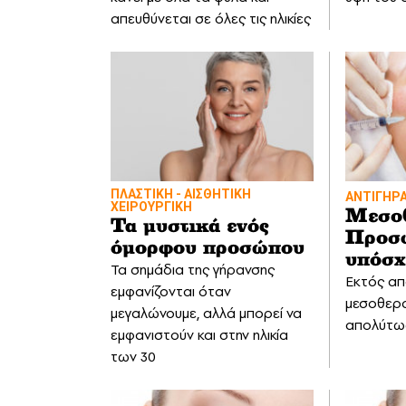
απευθύνεται σε όλες τις ηλικίες
ΠΛΑΣΤΙΚΗ - ΑΙΣΘΗΤΙΚΗ
ΑΝΤΙΓΗΡ
ΧΕΙΡΟΥΡΓΙΚΗ
Μεσοθ
Τα μυστικά ενός
Προσφ
όμορφου προσώπου
υπόσχ
Τα σημάδια της γήρανσης
Εκτός απ
εμφανίζονται όταν
μεσοθεραπ
μεγαλώνουμε, αλλά μπορεί να
απολύτω
εμφανιστούν και στην ηλικία
των 30