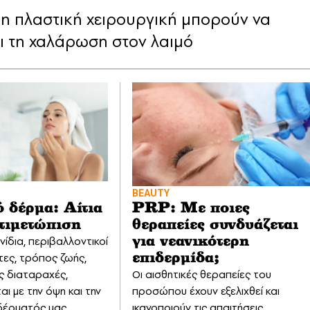
 η πλαστική χειρουργική μπορούν να
αι τη χαλάρωση στον λαιμό
BEAUTY
 δέρμα: Αίτια
PRP: Με ποιες
ντιμετώπιση
θεραπείες συνδυάζεται
ονίδια, περιβαλλοντικοί
για νεανικότερη
ες, τρόπος ζωής,
επιδερμίδα;
ς διαταραχές,
Οι αισθητικές θεραπείες του
αι με την όψη και την
προσώπου έχουν εξελιχθεί και
δέρματός μας
ικανοποιούν τις απαιτήσεις,