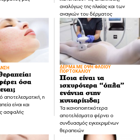
αναλόγως της ηλικίας και των
αναγκών του δέρματος
ΔΕΡΜΑ ΜΕ ΟΨΗ ΦΛΟΙΟΥ
ΑΝΣΗ
ΠΟΡΤΟΚΑΛΙΟΥ
εραπεία:
Ποια είναι τα
έρει όσα
ισχυρότερα “όπλα”
εται;
ενάντια στην
ό αποτελεσματική, η
κυτταρίτιδα;
εία είναι και
Τα ικανοποιητικότερα
ς ασφαλής
αποτελέσματα φέρνει ο
συνδυασμός εγκεκριμένων
θεραπειών