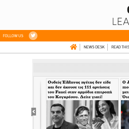
FOLLOW US
NEWS DESK
READ THI
 Eλέγχοντας το
Ουδείς Έλληνας ηγέτης δεν είδε
Ο J
 Κουρδιστό
και δεν άκουσε τις 111 αρνήσεις
πιο
κλοφορεί στην
του Fauci στην αρμόδια επιτροπή
μετ
ναρπαστικό βιβλίο του
του Κογκρέσου. Δείτε γιατί!
Ότα
γραφέα Jacob
μάσ