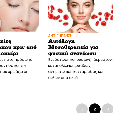
ΑΝΤΙΓΗΡΑΝΣΗ
είες
Αυτόλογη
που πριν από
Μεσοθεραπεία για
λοκαίρι
φυσική ανανέωση
υμε στο πρόσωπό
Ενυδάτωση και σύσφιγξη δέρματος,
οντίδα και την
καταπολέμηση ρυτίδων,
που χρειάζεται
αντιμετώπιση κυτταρίτιδας και
ουλών από ακμή
1
2
3