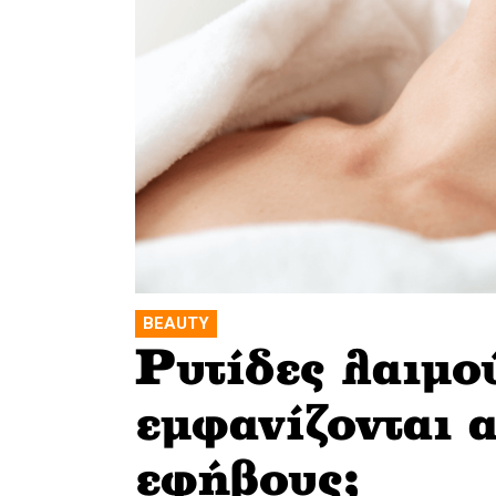
BEAUTY
Ρυτίδες λαιμού
εμφανίζονται 
εφήβους;