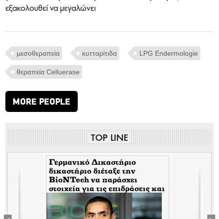
εξακολουθεί να μεγαλώνει
μεσοθεραπεία
κυτταρίτιδα
LPG Endermologie
θεραπεία Celluerase
MORE PEOPLE
TOP LINE
Γερμανικό Δικαστήριο
δικαστήριο διέταξε την
BioNTech να παράσχει
στοιχεία για τις επιδράσεις και
τις παρενέργειες των παρτίδων
FE6975 και 1D020A