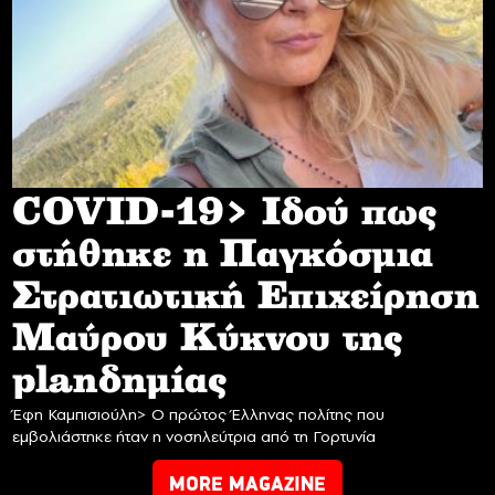
COVID-19> Iδού πως
στήθηκε η Παγκόσμια
Στρατιωτική Επιχείρηση
Mαύρου Κύκνου της
planδημίας
Έφη Καμπισιούλη> Ο πρώτος Έλληνας πολίτης που
εμβολιάστηκε ήταν η νοσηλεύτρια από τη Γορτυνία
MORE MAGAZINE