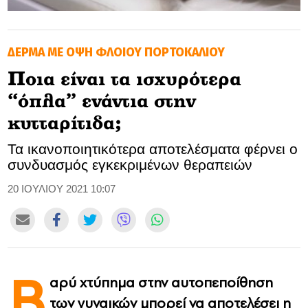
GOLDEN TRAVELLER
ΔΕΡΜΑ ΜΕ ΟΨΗ ΦΛΟΙΟΥ ΠΟΡΤΟΚΑΛΙΟΥ
SOOZIE’S FRIENDS
Ποια είναι τα ισχυρότερα
CULTURE
“όπλα” ενάντια στην
TASTELAND
κυτταρίτιδα;
Τα ικανοποιητικότερα αποτελέσματα φέρνει ο
TECH
συνδυασμός εγκεκριμένων θεραπειών
HEALTH
20 ΙΟΥΛΙΟΥ 2021 10:07
MEDIALAND
DRIVE
Β
SPORTS
αρύ χτύπημα στην αυτοπεποίθηση
των γυναικών μπορεί να αποτελέσει η
DIA Y NOCHE