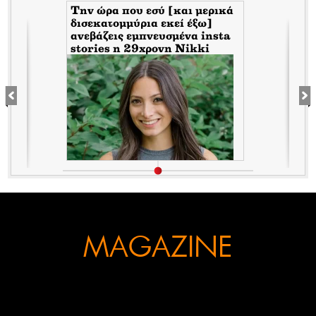
Tην ώρα που εσύ [και μερικά
δισεκατομμύρια εκεί έξω]
s
ανεβάζεις εμπνευσμένα insta
stories η 29χρονη Nikki
Seaman εκτός από όμορφη
πλουτίζει πουλώντας ελιές
από τη Καλαμάτα
MAGAZINE