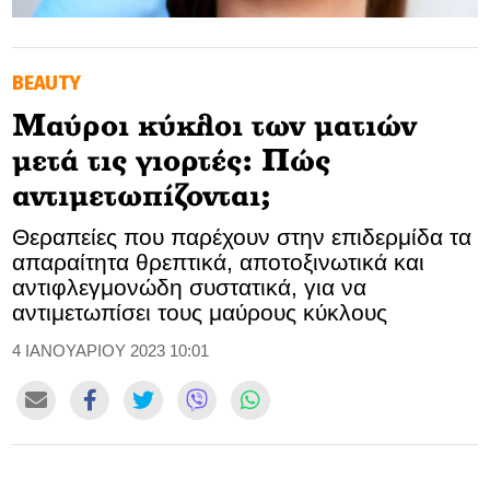
GOLDEN TRAVELLER
BEAUTY
SOOZIE’S FRIENDS
Μαύροι κύκλοι των ματιών
CULTURE
μετά τις γιορτές: Πώς
TASTELAND
αντιμετωπίζονται;
Θεραπείες που παρέχουν στην επιδερμίδα τα
TECH
απαραίτητα θρεπτικά, αποτοξινωτικά και
αντιφλεγμονώδη συστατικά, για να
HEALTH
αντιμετωπίσει τους μαύρους κύκλους
MEDIALAND
4 ΙΑΝΟΥΑΡΙΟΥ 2023 10:01
DRIVE
SPORTS
DIA Y NOCHE