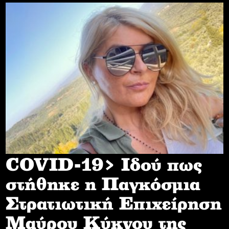
COVID-19> Iδού πως
στήθηκε η Παγκόσμια
Στρατιωτική Επιχείρηση
Mαύρου Κύκνου της