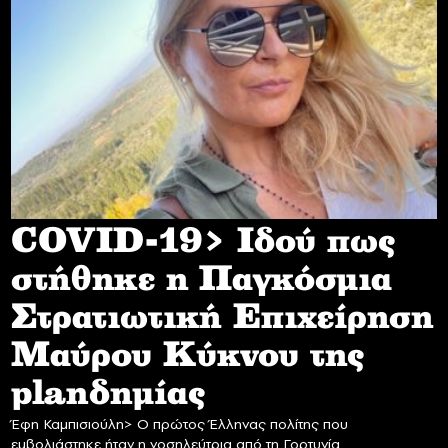
COVID-19> Iδού πως
στήθηκε η Παγκόσμια
Στρατιωτική Επιχείρηση
Mαύρου Κύκνου της
planδημίας
Έφη Καμπισιούλη> Ο πρώτος Έλληνας πολίτης που
εμβολιάστηκε ήταν η νοσηλεύτρια από τη Γορτυνία