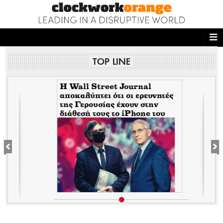
ΑΡΧΙΚΗ
TOP LINE
NEWS DESK
READ THIS
H Wall Street Journal
αποκαλύπτει ότι οι ερευνητές
της Γερουσίας έχουν στην
ECONOMY
διάθεσή τους το iPhone του
Tony Fauci από την περίοδο
THE ONES WHO DO
της πανδημίας. Τι σημαίνει
αυτό για τον εμπλεκόμενο
Σωτήρη Τσιόδρα
MAGAZINE
FASHION
PEOPLE
WELLNESS