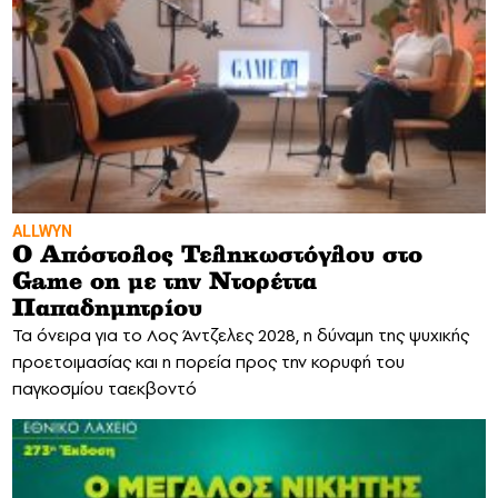
ALLWYN
Ο Απόστολος Τεληκωστόγλου στο
Game on με την Ντορέττα
Παπαδημητρίου
Τα όνειρα για το Λος Άντζελες 2028, η δύναμη της ψυχικής
προετοιμασίας και η πορεία προς την κορυφή του
παγκοσμίου ταεκβοντό