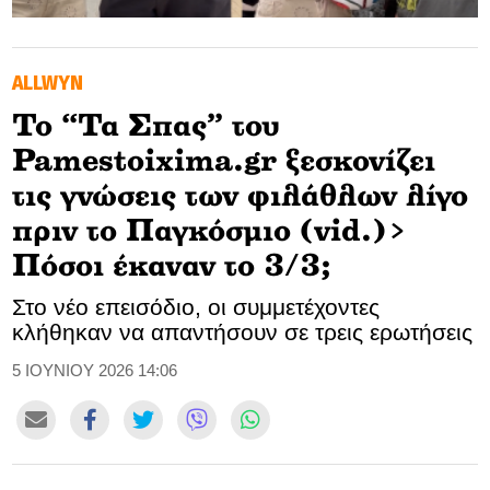
GOLDEN TRAVELLER
ALLWYN
SOOZIE’S FRIENDS
Το “Τα Σπας” του
CULTURE
Pamestoixima.gr ξεσκονίζει
TASTELAND
τις γνώσεις των φιλάθλων λίγο
πριν το Παγκόσμιο (vid.)>
TECH
Πόσοι έκαναν το 3/3;
HEALTH
Στο νέο επεισόδιο, οι συμμετέχοντες
κλήθηκαν να απαντήσουν σε τρεις ερωτήσεις
MEDIALAND
5 ΙΟΥΝΙΟΥ 2026 14:06
DRIVE
SPORTS
DIA Y NOCHE