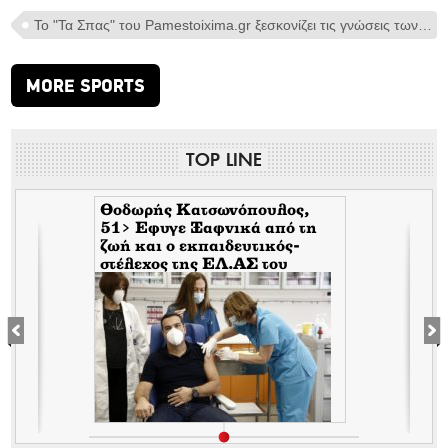
Το "Τα Σπας" του Pamestoixima.gr ξεσκονίζει τις γνώσεις των φιλάθλων λίγο πριν το Παγκόσμιο (vid.)> Πόσοι έκαναν το 3/3;
MORE SPORTS
TOP LINE
Θοδωρής Κατσωνόπουλος,
51> Εφυγε Ξαφνικά από τη
ζωή και ο εκπαιδευτικός-
στέλεχος της EΛ.ΑΣ του
Τσίπρα, λίγο αφότου έφυγε
ξαφνικά και ο Ανδρέας
Μπρακούλιας, 55 του
Mέρα25