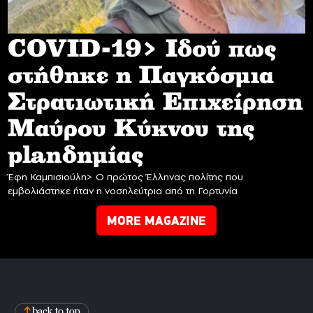
COVID-19> Iδού πως
στήθηκε η Παγκόσμια
Στρατιωτική Επιχείρηση
Mαύρου Κύκνου της
planδημίας
Έφη Καμπισιούλη> Ο πρώτος Έλληνας πολίτης που
εμβολιάστηκε ήταν η νοσηλεύτρια από τη Γορτυνία
MORE MAGAZINE