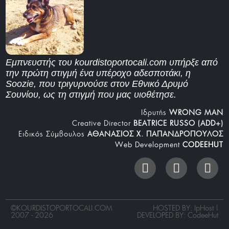
Εμπνευστής του kourdistoportocali.com υπήρξε από
την πρώτη στιγμή ένα υπέροχο αδεσποτάκι, η
Soozie, που τριγυρνούσε στον Εθνικό Δρυμό
Σουνίου, ως τη στιγμή που μας υιοθέτησε.
Iδρυτής
WRONG MAN
Creative Director
BEATRICE RUSSO (ADD+)
Ειδικός Σύμβουλος
ΑΘΑΝΑΣΙΟΣ Χ. ΠΑΠΑΝΔΡΟΠΟΥΛΟΣ
Web Development
CODEEHUT
©
KOURDISTOPORTOCALI.COM
HOSTED BY: IpHost |
2007 - 2026
DEVELOPED BY:
CodeeHut