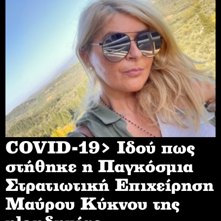
COVID-19> Iδού πως
στήθηκε η Παγκόσμια
Στρατιωτική Επιχείρηση
Mαύρου Κύκνου της