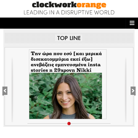
ΑΡΧΙΚΗ
TOP LINE
NEWS DESK
READ THIS
κά
Γερουσιαστής Ron Johnson>
Θέλω να θυμούνται τον Fauci
ta
ως πιθανώς έναν από τους πιο
ECONOMY
διαβόητους κακούς στην
αμερικανική ιστορία
THE ONES WHO DO
MAGAZINE
FASHION
PEOPLE
WELLNESS