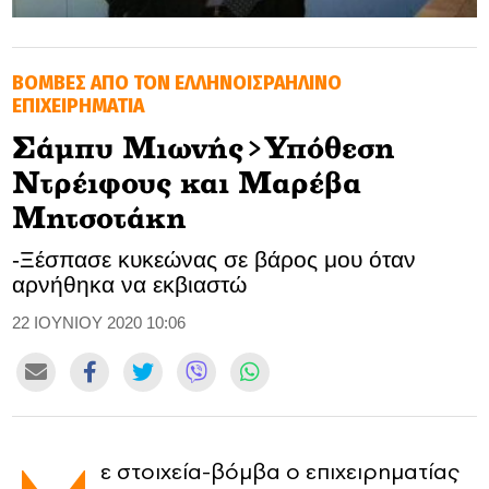
GOLDEN TRAVELLER
ΒΟΜΒΕΣ ΑΠΟ ΤΟΝ ΕΛΛΗΝΟΙΣΡΑΗΛΙΝΟ
SOOZIE’S FRIENDS
ΕΠΙΧΕΙΡΗΜΑΤΙΑ
CULTURE
Σάμπυ Μιωνής>Υπόθεση
Ντρέιφους και Μαρέβα
TASTELAND
Μητσοτάκη
TECH
-Ξέσπασε κυκεώνας σε βάρος μου όταν
αρνήθηκα να εκβιαστώ
HEALTH
22 ΙΟΥΝΙΟΥ 2020 10:06
MEDIALAND
DRIVE
SPORTS
ε στοιχεία-βόμβα ο επιχειρηματίας
DIA Y NOCHE