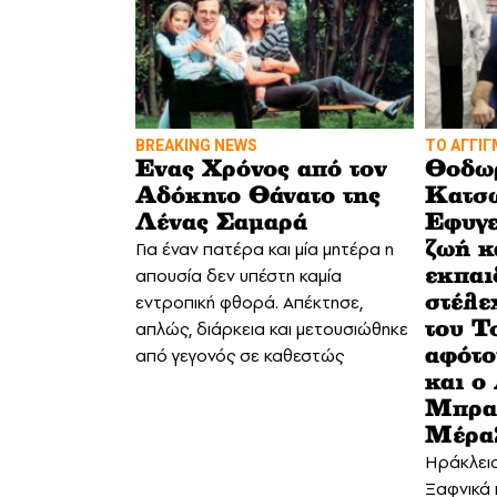
BREAKING NEWS
TO ΆΓΓΙΓ
Eνας Χρόνος από τον
Θοδω
Αδόκητο Θάνατο της
Κατσω
Λένας Σαμαρά
Εφυγε
Για έναν πατέρα και μία μητέρα η
ζωή κ
απουσία δεν υπέστη καμία
εκπαι
εντροπική φθορά. Απέκτησε,
στέλε
απλώς, διάρκεια και μετουσιώθηκε
του Τ
από γεγονός σε καθεστώς
αφότο
και ο
Μπρακ
Mέρα
Hράκλει
Ξαφνικά 