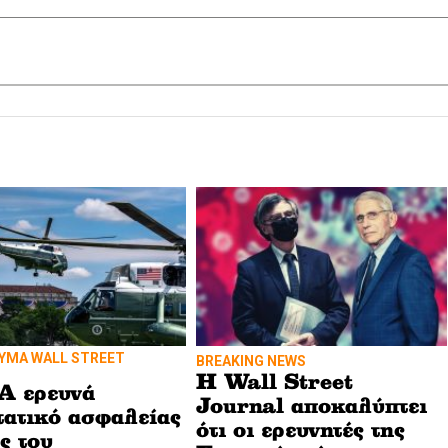
ΥΜΑ WALL STREET
BREAKING NEWS
H Wall Street
A ερευνά
Journal αποκαλύπτει
τατικό ασφαλείας
ότι οι ερευνητές της
ς του