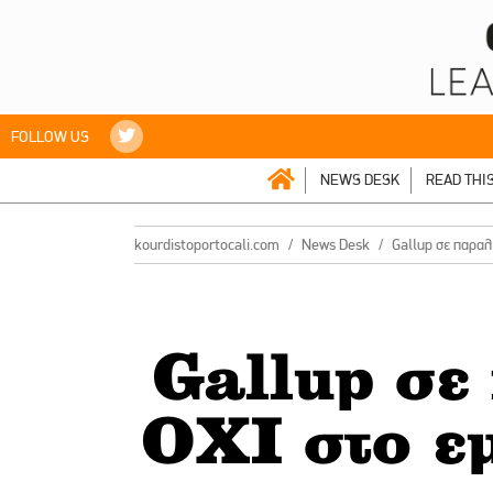
FOLLOW US
NEWS DESK
READ THI
kourdistoportocali.com
News Desk
Gallup σε παραλ
Gallup σε
ΟΧΙ στο ε