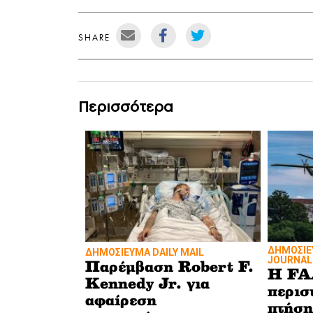
SHARE
Περισσότερα
ΔΗΜΟΣΙΕ
ΔΗΜΟΣΙΕΥΜΑ DAILY MAIL
JOURNAL
Παρέμβαση Robert F.
Η FA
Kennedy Jr. για
περισ
αφαίρεση
πτήση