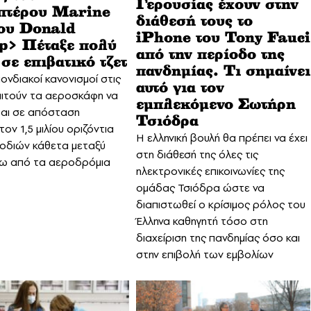
Γερουσίας έχουν στην
πτέρου Marine
διάθεσή τους το
ου Donald
iPhone του Tony Fauci
> Πέταξε πολύ
από την περίοδο της
σε επιβατικό τζετ
πανδημίας. Τι σημαίνει
ονδιακοί κανονισμοί στις
αυτό για τον
ιτούν τα αεροσκάφη να
εμπλεκόμενο Σωτήρη
ται σε απόσταση
Τσιόδρα
ον 1,5 μιλίου οριζόντια
Η ελληνική βουλή θα πρέπει να έχει
ποδιών κάθετα μεταξύ
στη διάθεσή της όλες τις
ρω από τα αεροδρόμια
ηλεκτρονικές επικοινωνίες της
ομάδας Τσιόδρα ώστε να
διαπιστωθεί ο κρίσιμος ρόλος του
Έλληνα καθηγητή τόσο στη
διαχείριση της πανδημίας όσο και
στην επιβολή των εμβολίων