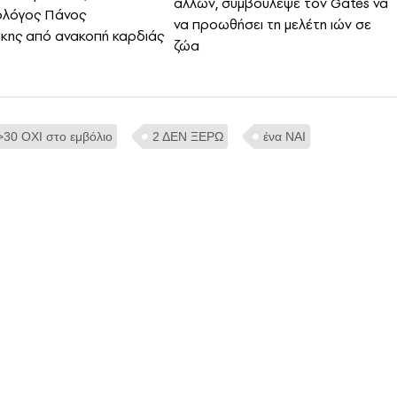
άλλων, συμβούλεψε τον Gates να
ολόγος Πάνος
να προωθήσει τη μελέτη ιών σε
κης από ανακοπή καρδιάς
ζώα
>30 ΟΧΙ στο εμβόλιο
2 ΔΕΝ ΞΕΡΩ
ένα ΝΑΙ