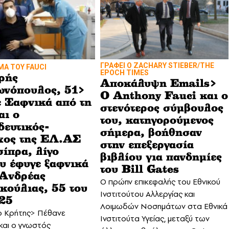
ΓΡΑΦΕΙ Ο ZACHARY STIEBER/THE
ΜΑ ΤΟΥ FAUCI
EPOCH TIMES
ρής
Αποκάλυψη Emails>
νόπουλος, 51>
Ο Anthony Fauci και ο
 Ξαφνικά από τη
στενότερος σύμβουλος
αι ο
του, κατηγορούμενος
δευτικός-
σήμερα, βοήθησαν
χος της EΛ.ΑΣ
στην επεξεργασία
σίπρα, λίγο
βιβλίου για πανδημίες
υ έφυγε ξαφνικά
του Bill Gates
 Ανδρέας
Ο πρώην επικεφαλής του Εθνικού
ούλιας, 55 του
Ινστιτούτου Αλλεργίας και
25
Λοιμωδών Νοσημάτων στα Εθνικά
ο Κρήτης> Πέθανε
Ινστιτούτα Υγείας, μεταξύ των
και ο γνωστός