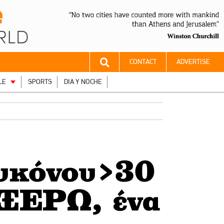
CONTACT
ADVERTISE
LE
SPORTS
DIA Y NOCHE
Μυκόνου>30
 ΞΕΡΩ, ένα