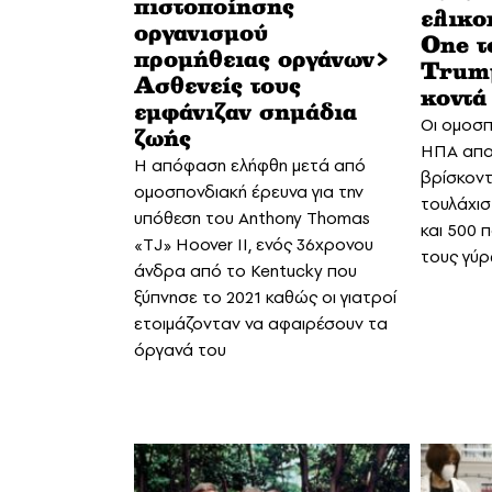
πιστοποίησης
ελικο
οργανισμού
One τ
προμήθειας οργάνων>
Trump
Ασθενείς τους
κοντά 
εμφάνιζαν σημάδια
Οι ομοσπ
ζωής
ΗΠΑ απα
Η απόφαση ελήφθη μετά από
βρίσκον
ομοσπονδιακή έρευνα για την
τουλάχιστ
υπόθεση του Anthony Thomas
και 500 
«TJ» Hoover II, ενός 36χρονου
τους γύ
άνδρα από το Kentucky που
ξύπνησε το 2021 καθώς οι γιατροί
ετοιμάζονταν να αφαιρέσουν τα
όργανά του