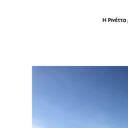
Η Ρινέττα