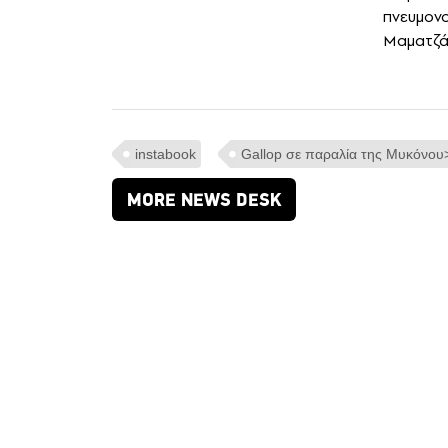
πνευμον
Μαματζά
instabook
Gallop σε παραλία της Μυκόνου
MORE NEWS DESK