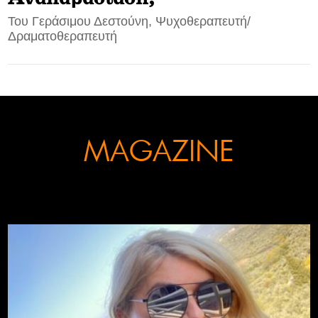
Του Γεράσιμου Δεστούνη, Ψυχοθεραπευτή/
CONTACT
Δραματοθεραπευτή
ADVERTISE
MAGAZINE