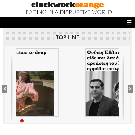
ΑΡΧΙΚΗ
TOP LINE
NEWS DESK
READ THIS
Ουδείς Έλληνας ηγέτης δεν
είδε και δεν άκουσε τις 111
αρνήσεις του Fauci στην
ECONOMY
αρμόδια επιτροπή του
Κογκρέσου. Δείτε γιατί!
THE ONES WHO DO
MAGAZINE
FASHION
PEOPLE
WELLNESS