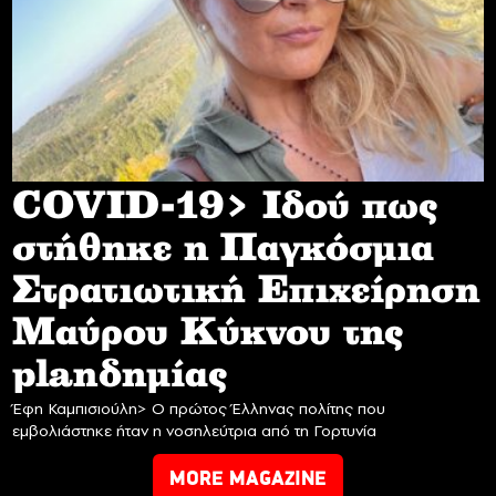
COVID-19> Iδού πως
στήθηκε η Παγκόσμια
Στρατιωτική Επιχείρηση
Mαύρου Κύκνου της
planδημίας
Έφη Καμπισιούλη> Ο πρώτος Έλληνας πολίτης που
εμβολιάστηκε ήταν η νοσηλεύτρια από τη Γορτυνία
MORE MAGAZINE