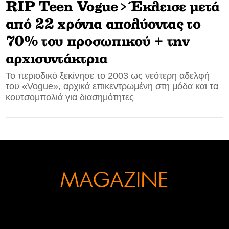
RIP Teen Vogue> Έκλεισε μετά
CONTACT
από 22 χρόνια απολύοντας το
70% του προσωπικού + την
ADVERTISE
αρχισυντάκτρια
Το περιοδικό ξεκίνησε το 2003 ως νεότερη αδελφή
του «Vogue», αρχικά επικεντρωμένη στη μόδα και τα
κουτσομπολιά για διασημότητες
MAGAZINE