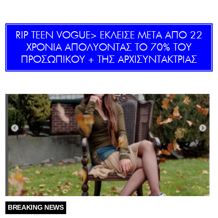
GOLDEN TRAVELLER
RIP TEEN VOGUE> ΈΚΛΕΙΣΕ ΜΕΤΑ ΑΠΟ 22
SOOZIE’S FRIENDS
ΧΡΟΝΙΑ ΑΠΟΛΥΟΝΤΑΣ ΤΟ 70% ΤΟΥ
ΠΡΟΣΩΠΙΚΟΥ + ΤΗΣ ΑΡΧΙΣΥΝΤΑΚΤΡΙΑΣ
CULTURE
TASTELAND
TECH
HEALTH
MEDIALAND
DRIVE
SPORTS
BREAKING NEWS
DIA Y NOCHE