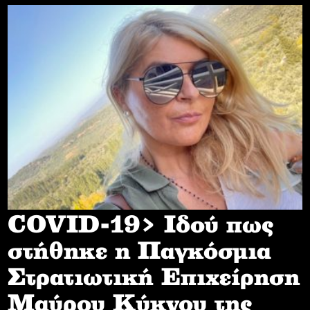
COVID-19> Iδού πως
στήθηκε η Παγκόσμια
Στρατιωτική Επιχείρηση
Mαύρου Κύκνου της