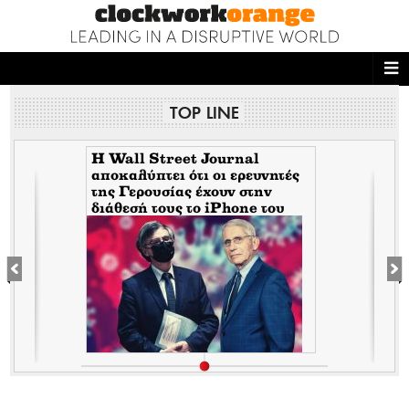
ΑΡΧΙΚΗ
TOP LINE
NEWS DESK
READ THIS
H Wall Street Journal
αποκαλύπτει ότι οι ερευνητές
της Γερουσίας έχουν στην
ECONOMY
διάθεσή τους το iPhone του
Tony Fauci από την περίοδο
THE ONES WHO DO
της πανδημίας. Τι σημαίνει
αυτό για τον εμπλεκόμενο
Σωτήρη Τσιόδρα
MAGAZINE
FASHION
PEOPLE
WELLNESS