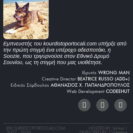
Εμπνευστής του kourdistoportocali.com υπήρξε από
την πρώτη στιγμή ένα υπέροχο αδεσποτάκι, η
Soozie, που τριγυρνούσε στον Εθνικό Δρυμό
Σουνίου, ως τη στιγμή που μας υιοθέτησε.
Iδρυτής
WRONG MAN
Creative Director
BEATRICE RUSSO (ADD+)
Ειδικός Σύμβουλος
ΑΘΑΝΑΣΙΟΣ Χ. ΠΑΠΑΝΔΡΟΠΟΥΛΟΣ
Web Development
CODEEHUT
©
KOURDISTOPORTOCALI.COM
HOSTED BY: IpHost |
2007 - 2026
DEVELOPED BY:
CodeeHut