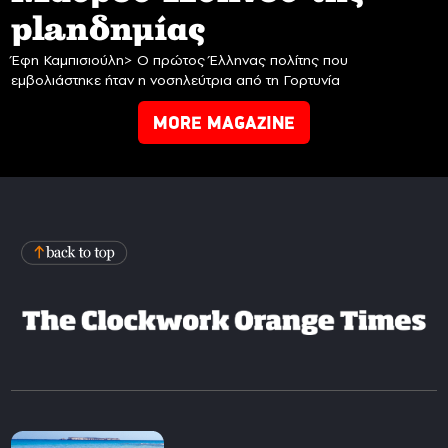
planδημίας
Έφη Καμπισιούλη> Ο πρώτος Έλληνας πολίτης που
εμβολιάστηκε ήταν η νοσηλεύτρια από τη Γορτυνία
MORE MAGAZINE