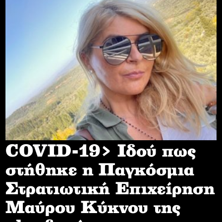
COVID-19> Iδού πως
στήθηκε η Παγκόσμια
Στρατιωτική Επιχείρηση
Mαύρου Κύκνου της