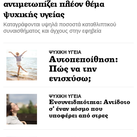
αντιμετωπίζει πλέον θέμα
CONTACT
ψυχικής υγείας
Καταγράφονται υψηλά ποσοστά καταθλιπτικού
ADVERTISE
συναισθήματος και άγχους στην εφηβεία
ΨΥΧΙΚΗ ΥΓΕΙΑ
Αυτοπεποίθηση:
Πώς να την
ενισχύσω;
ΨΥΧΙΚΗ ΥΓΕΙΑ
Ενσυνειδητότητα: Αντίδοτο
σ’ έναν κόσμο που
υποφέρει από στρες