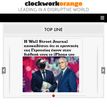
ΑΡΧΙΚΗ
TOP LINE
NEWS DESK
READ THIS
H Wall Street Journal
αποκαλύπτει ότι οι ερευνητές
της Γερουσίας έχουν στην
ECONOMY
διάθεσή τους το iPhone του
Tony Fauci από την περίοδο
THE ONES WHO DO
της πανδημίας. Τι σημαίνει
αυτό για τον εμπλεκόμενο
Σωτήρη Τσιόδρα
MAGAZINE
FASHION
PEOPLE
WELLNESS