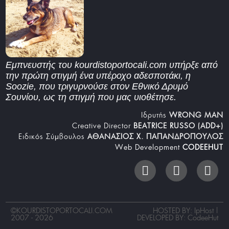
Εμπνευστής του kourdistoportocali.com υπήρξε από
την πρώτη στιγμή ένα υπέροχο αδεσποτάκι, η
Soozie, που τριγυρνούσε στον Εθνικό Δρυμό
Σουνίου, ως τη στιγμή που μας υιοθέτησε.
Iδρυτής
WRONG MAN
Creative Director
BEATRICE RUSSO (ADD+)
Ειδικός Σύμβουλος
ΑΘΑΝΑΣΙΟΣ Χ. ΠΑΠΑΝΔΡΟΠΟΥΛΟΣ
Web Development
CODEEHUT
©
KOURDISTOPORTOCALI.COM
HOSTED BY: IpHost |
2007 - 2026
DEVELOPED BY:
CodeeHut