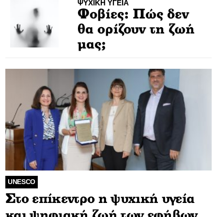
ΨΥΧΙΚΗ ΥΓΕΙΑ
Φοβίες: Πώς δεν
θα ορίζουν τη ζωή
μας;
UNESCO
Στο επίκεντρο η ψυχική υγεία
και ψηφιακή ζωή των εφήβων