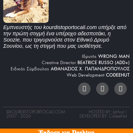
Εμπνευστής του kourdistoportocali.com υπήρξε από
την πρώτη στιγμή ένα υπέροχο αδεσποτάκι, η
Soozie, που τριγυρνούσε στον Εθνικό Δρυμό
Σουνίου, ως τη στιγμή που μας υιοθέτησε.
Iδρυτής
WRONG MAN
Creative Director
BEATRICE RUSSO (ADD+)
Ειδικός Σύμβουλος
ΑΘΑΝΑΣΙΟΣ Χ. ΠΑΠΑΝΔΡΟΠΟΥΛΟΣ
Web Development
CODEEHUT
©
KOURDISTOPORTOCALI.COM
HOSTED BY: IpHost |
2007 - 2026
DEVELOPED BY:
CodeeHut
Έκδοση για Desktop