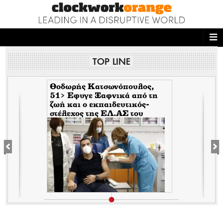
ΑΡΧΙΚΗ
TOP LINE
NEWS DESK
READ THIS
Θοδωρής Κατσωνόπουλος,
51> Εφυγε Ξαφνικά από τη
ζωή και ο εκπαιδευτικός-
ECONOMY
στέλεχος της EΛ.ΑΣ του
Τσίπρα, λίγο αφότου έφυγε
THE ONES WHO DO
ξαφνικά και ο Ανδρέας
Μπρακούλιας, 55 του
Mέρα25
MAGAZINE
FASHION
PEOPLE
WELLNESS