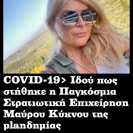
COVID-19> Iδού πως
στήθηκε η Παγκόσμια
Στρατιωτική Επιχείρηση
Mαύρου Κύκνου της
planδημίας