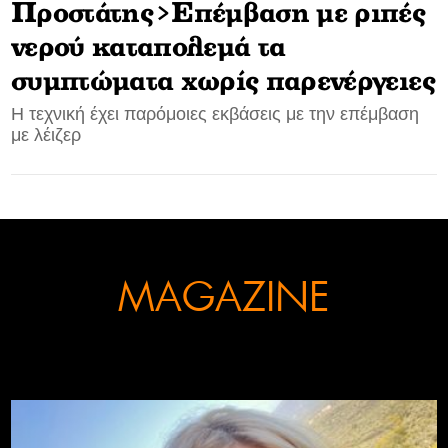
Προστάτης>Επέμβαση με ριπές
CONTACT
νερού καταπολεμά τα
συμπτώματα χωρίς παρενέργειες
ADVERTISE
Η τεχνική έχει παρόμοιες εκβάσεις με την επέμβαση
με λέιζερ
MAGAZINE