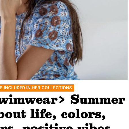
S INCLUDED IN HER COLLECTIONS
wimwear> Summer
out life, colors,
rs, positive vibes