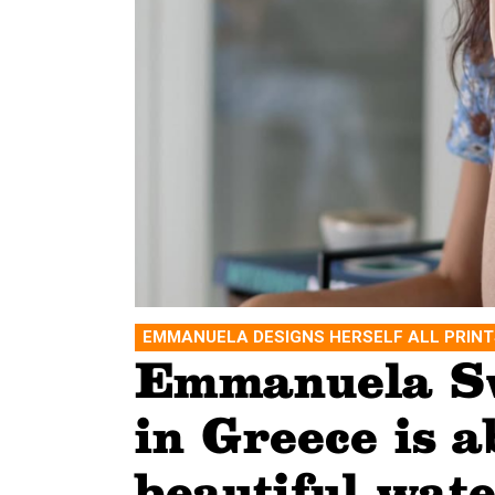
EMMANUELA DESIGNS HERSELF ALL PRINT
Emmanuela S
in Greece is ab
beautiful wate