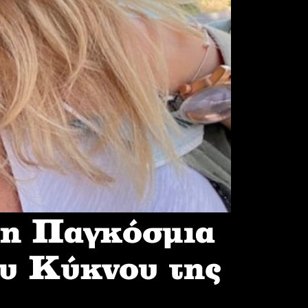
 η Παγκόσμια
υ Κύκνου της