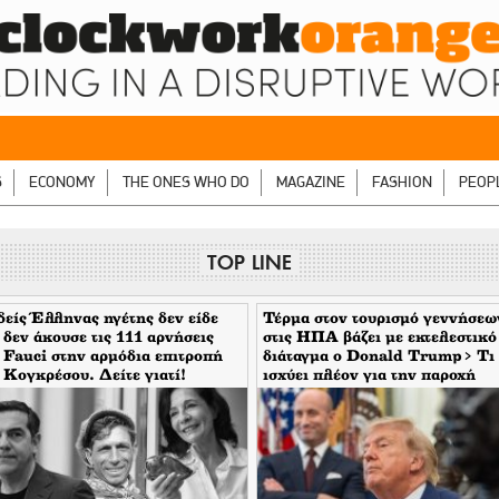
S
ECONOMY
THE ONES WHO DO
MAGAZINE
FASHION
PEOP
TOP LINE
είς Έλληνας ηγέτης δεν είδε
Τέρμα στον τουρισμό γεννήσεω
 δεν άκουσε τις 111 αρνήσεις
στις ΗΠΑ βάζει με εκτελεστικό
 Fauci στην αρμόδια επιτροπή
διάταγμα ο Donald Trump> Τι
 Κογκρέσου. Δείτε γιατί!
ισχύει πλέον για την παροχή
υπηκοότητας