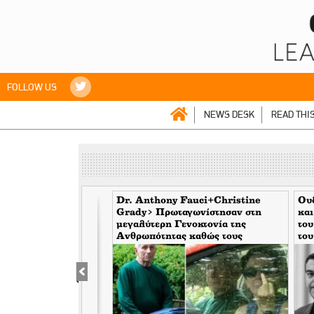
FOLLOW US
NEWS DESK
READ THI
 Πώς βοηθούν τα sex
Dr. Anthony Fauci+Christine
Ουδ
Grady> Πρωταγωνίστησαν στη
και
μεγαλύτερη Γενοκτονία της
του
Ανθρωπότητας καθώς τους
του
κάλυπταν οι μηντιακές ερπύστριες
του deep state. Τώρα η σύζυγος
υψώνει το δάχτυλο στους
φωτορεπόρτερ