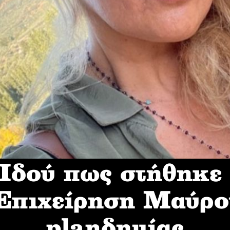
δού πως στήθηκε
 Επιχείρηση Mαύρο
planδημίας