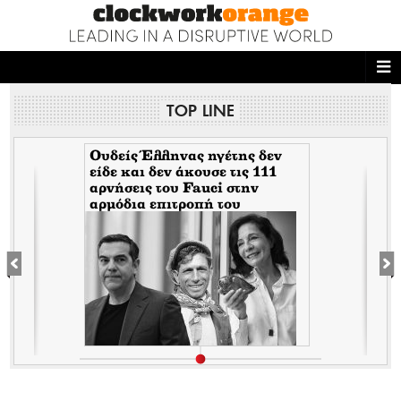
ΑΡΧΙΚΗ
TOP LINE
NEWS DESK
READ THIS
Ουδείς Έλληνας ηγέτης δεν
είδε και δεν άκουσε τις 111
αρνήσεις του Fauci στην
ECONOMY
αρμόδια επιτροπή του
Κογκρέσου. Δείτε γιατί!
THE ONES WHO DO
MAGAZINE
FASHION
PEOPLE
WELLNESS