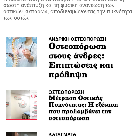
σωστή ανάπτυξη και τη φυσική ανανέωση των
οστικών κυττάρων, αποδυναμώνοντας την πυκνότητα
CONTACT
των οστών
ADVERTISE
ΑΝΔΡΙΚΗ ΟΣΤΕΟΠΟΡΩΣΗ
Οστεοπόρωση
στους άνδρες:
Επιπτώσεις και
πρόληψη
ΟΣΤΕΟΠΟΡΩΣΗ
Μέτρηση Οστικής
Πυκνότητας: Η εξέταση
που προλαμβάνει την
οστεοπόρωση
ΚΑΤΑΓΜΑΤΑ