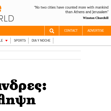
CONTACT
ADVERTISE
LE
SPORTS
DIA Y NOCHE
νδρες:
όληψη