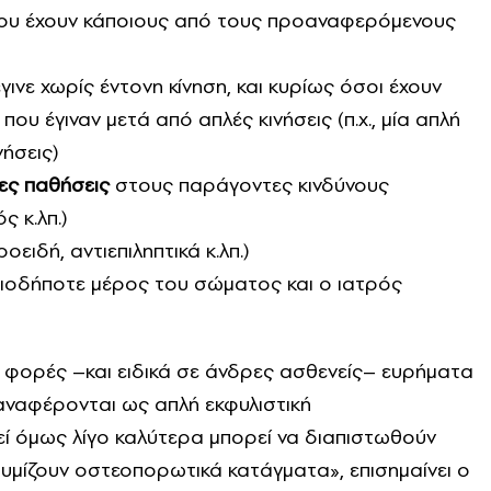
που έχουν κάποιους από τους προαναφερόμενους
έγινε χωρίς έντονη κίνηση, και κυρίως όσοι έχουν
υ έγιναν μετά από απλές κινήσεις (π.χ., μία απλή
νήσεις)
ς παθήσεις
στους παράγοντες κινδύνους
 κ.λπ.)
ιδή, αντιεπιληπτικά κ.λπ.)
οιοδήποτε μέρος του σώματος και ο ιατρός
ές φορές –και ειδικά σε άνδρες ασθενείς– ευρήματα
αναφέρονται ως απλή εκφυλιστική
 όμως λίγο καλύτερα μπορεί να διαπιστωθούν
ίζουν οστεοπορωτικά κατάγματα», επισημαίνει ο