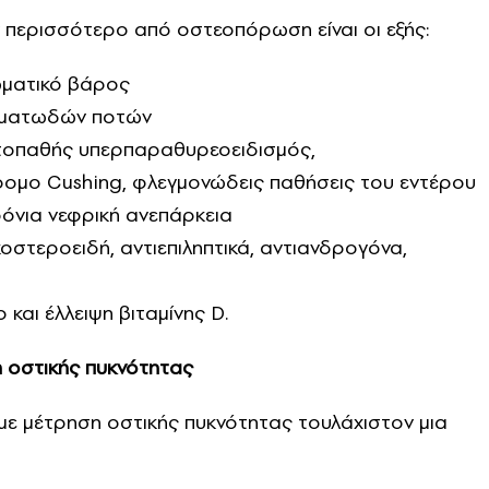
 περισσότερο από οστεοπόρωση είναι οι εξής:
ωματικό βάρος
ευματωδών ποτών
τοπαθής υπερπαραθυρεοειδισμός,
ρομο Cushing, φλεγμονώδεις παθήσεις του εντέρου
όνια νεφρική ανεπάρκεια
τεροειδή, αντιεπιληπτικά, αντιανδρογόνα,
και έλλειψη βιταμίνης D.
η οστικής πυκνότητας
 με μέτρηση οστικής πυκνότητας τουλάχιστον μια