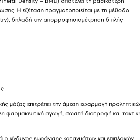
ineral Density – BMD) αποτελεί τη βασικότερη
ωσης. Η εξέταση πραγματοποιείται με τη μέθοδο
try), δηλαδή την απορροφησιομέτρηση διπλής
ας
ικής μάζας επιτρέπει την άμεση εφαρμογή προληπτικώ
λη φαρμακευτική αγωγή, σωστή διατροφή και τακτικ
ά ο κίνδυνος εμφάνισης καταγμάτων και επιπλοκών