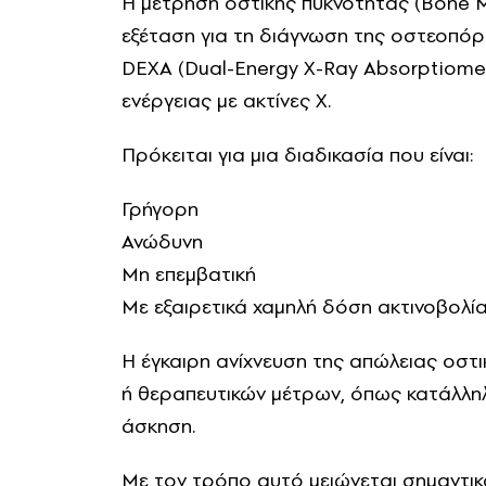
Η μέτρηση οστικής πυκνότητας (Bone M
εξέταση για τη διάγνωση της οστεοπόρ
DEXA (Dual-Energy X-Ray Absorptiome
ενέργειας με ακτίνες Χ.
Πρόκειται για μια διαδικασία που είναι:
Γρήγορη
Ανώδυνη
Μη επεμβατική
Με εξαιρετικά χαμηλή δόση ακτινοβολί
Η έγκαιρη ανίχνευση της απώλειας οστ
ή θεραπευτικών μέτρων, όπως κατάλλη
άσκηση.
Με τον τρόπο αυτό μειώνεται σημαντικ