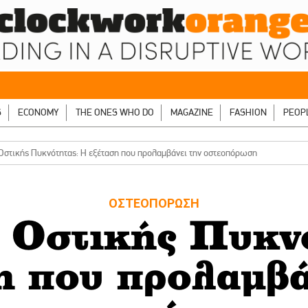
S
ECONOMY
THE ONES WHO DO
MAGAZINE
FASHION
PEOP
Οστικής Πυκνότητας: Η εξέταση που προλαμβάνει την οστεοπόρωση
ΟΣΤΕΟΠΟΡΩΣΗ
 Οστικής Πυκνό
η που προλαμβά