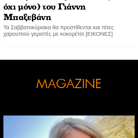
όχι μόνο) του Γιάννη
CONTACT
Μπαξεβάνη
ADVERTISE
Τα Σαββατοκύριακα θα προστίθενται και πίτες
χαρουπιού γεμιστές με κοκορέτσι [ΕΙΚΟΝΕΣ]
MAGAZINE