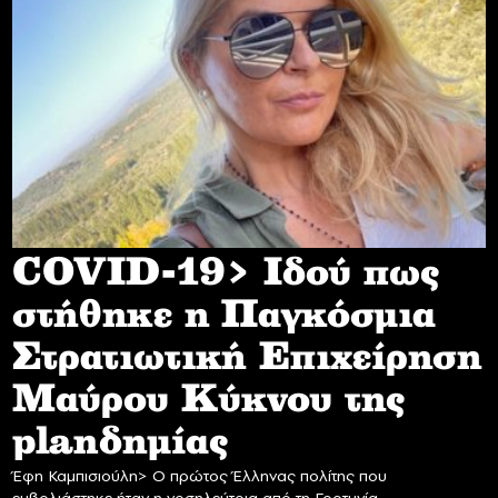
COVID-19> Iδού πως
στήθηκε η Παγκόσμια
Στρατιωτική Επιχείρηση
Mαύρου Κύκνου της
planδημίας
Έφη Καμπισιούλη> Ο πρώτος Έλληνας πολίτης που
εμβολιάστηκε ήταν η νοσηλεύτρια από τη Γορτυνία