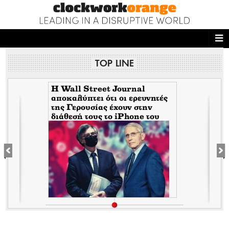
ΑΡΧΙΚΗ
TOP LINE
NEWS DESK
READ THIS
H Wall Street Journal
αποκαλύπτει ότι οι ερευνητές
της Γερουσίας έχουν στην
ECONOMY
διάθεσή τους το iPhone του
Tony Fauci από την περίοδο
THE ONES WHO DO
της πανδημίας. Τι σημαίνει
αυτό για τον εμπλεκόμενο
Σωτήρη Τσιόδρα
MAGAZINE
FASHION
PEOPLE
WELLNESS