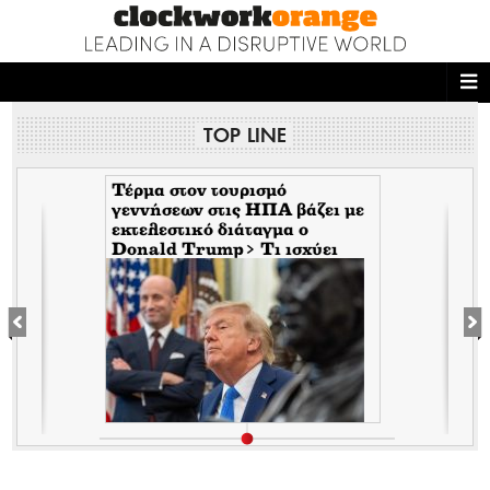
ΑΡΧΙΚΗ
TOP LINE
NEWS DESK
READ THIS
Τέρμα στον τουρισμό
γεννήσεων στις ΗΠΑ βάζει με
εκτελεστικό διάταγμα ο
ECONOMY
Donald Trump> Τι ισχύει
πλέον για την παροχή
THE ONES WHO DO
υπηκοότητας
MAGAZINE
FASHION
PEOPLE
WELLNESS