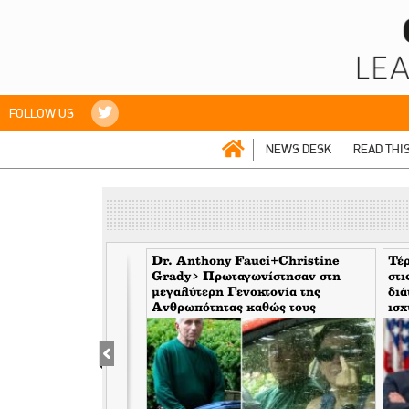
FOLLOW US
NEWS DESK
READ THI
 ένας υπερτυχερός
Dr. Anthony Fauci+Christine
Τέρ
000 ευρώ από την
Grady> Πρωταγωνίστησαν στη
στι
μεγαλύτερη Γενοκτονία της
δι
Ανθρωπότητας καθώς τους
ισχ
κάλυπταν οι μηντιακές ερπύστριες
υπ
του deep state. Τώρα η σύζυγος
υψώνει το δάχτυλο στους
φωτορεπόρτερ