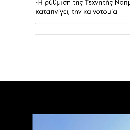
-Η ρύθμιση της Τεχνητής Νοημ
καταπνίγει, την καινοτομία