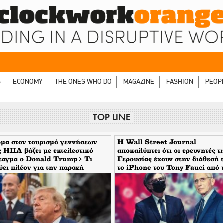
S
ECONOMY
THE ONES WHO DO
MAGAZINE
FASHION
PEOP
TOP LINE
μα στον τουρισμό γεννήσεων
H Wall Street Journal
ς ΗΠΑ βάζει με εκτελεστικό
αποκαλύπτει ότι οι ερευνητές τ
άταγμα ο Donald Trump> Τι
Γερουσίας έχουν στην διάθεσή 
ύει πλέον για την παροχή
το iPhone του Tony Fauci από 
ηκοότητας
περίοδο της πανδημίας. Τι
σημαίνει αυτό για τον εμπλεκό
Σωτήρη Τσιόδρα