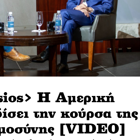
sios> Η Αμερική
ίσει την κούρσα της
μοσύνης [VIDEO]