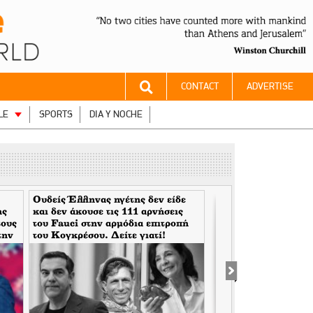
CONTACT
ADVERTISE
LE
SPORTS
DIA Y NOCHE
Ουδείς Έλληνας ηγέτης δεν είδε
Ο Άνθρωπος του Θεο
ης
και δεν άκουσε τις 111 αρνήσεις
Χρυσοθήρες της Βου
τους
του Fauci στην αρμόδια επιτροπή
την
του Κογκρέσου. Δείτε γιατί!
μενο