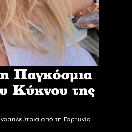
 η Παγκόσμια
υ Κύκνου της
νοσηλεύτρια από τη Γορτυνία