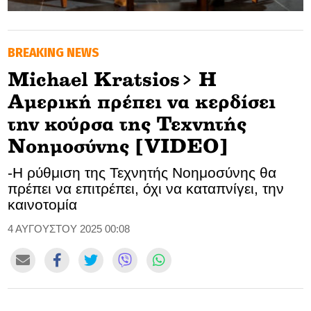
GOLDEN TRAVELLER
BREAKING NEWS
SOOZIE’S FRIENDS
Michael Kratsios> Η
CULTURE
Αμερική πρέπει να κερδίσει
TASTELAND
την κούρσα της Τεχνητής
Νοημοσύνης [VIDEO]
TECH
-Η ρύθμιση της Τεχνητής Νοημοσύνης θα
HEALTH
πρέπει να επιτρέπει, όχι να καταπνίγει, την
καινοτομία
MEDIALAND
4 ΑΥΓΟΥΣΤΟΥ 2025 00:08
DRIVE
SPORTS
DIA Y NOCHE