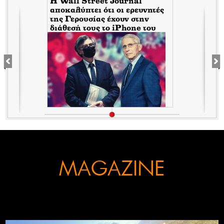
H Wall Street Journal
αποκαλύπτει ότι οι ερευνητές
της Γερουσίας έχουν στην
διάθεσή τους το iPhone του
Tony Fauci από την περίοδο
της πανδημίας. Τι σημαίνει
αυτό για τον εμπλεκόμενο
Σωτήρη Τσιόδρα
MAGAZINE