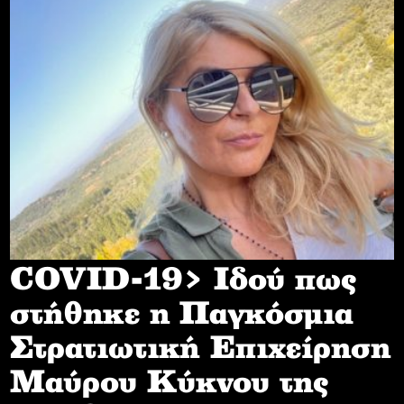
COVID-19> Iδού πως
στήθηκε η Παγκόσμια
Στρατιωτική Επιχείρηση
Mαύρου Κύκνου της