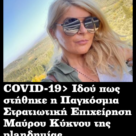
COVID-19> Iδού πως
στήθηκε η Παγκόσμια
Στρατιωτική Επιχείρηση
Mαύρου Κύκνου της
planδημίας