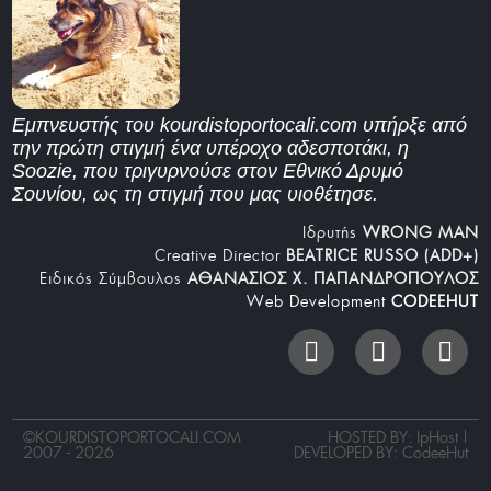
Εμπνευστής του kourdistoportocali.com υπήρξε από
την πρώτη στιγμή ένα υπέροχο αδεσποτάκι, η
Soozie, που τριγυρνούσε στον Εθνικό Δρυμό
Σουνίου, ως τη στιγμή που μας υιοθέτησε.
Iδρυτής
WRONG MAN
Creative Director
BEATRICE RUSSO (ADD+)
Ειδικός Σύμβουλος
ΑΘΑΝΑΣΙΟΣ Χ. ΠΑΠΑΝΔΡΟΠΟΥΛΟΣ
Web Development
CODEEHUT
©
KOURDISTOPORTOCALI.COM
HOSTED BY: IpHost |
2007 - 2026
DEVELOPED BY:
CodeeHut