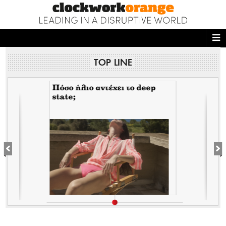
ΑΡΧΙΚΗ
TOP LINE
NEWS DESK
READ THIS
Πόσο ήλιο αντέχει το deep
state;
ECONOMY
THE ONES WHO DO
MAGAZINE
FASHION
PEOPLE
WELLNESS