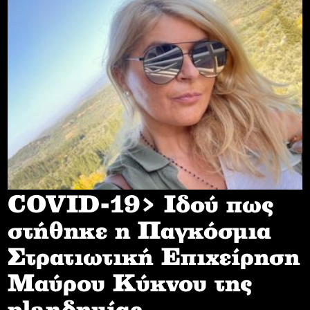
COVID-19> Iδού πως
στήθηκε η Παγκόσμια
Στρατιωτική Επιχείρηση
Mαύρου Κύκνου της