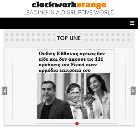
ΑΡΧΙΚΗ
TOP LINE
NEWS DESK
READ THIS
Ουδείς Έλληνας ηγέτης δεν
είδε και δεν άκουσε τις 111
αρνήσεις του Fauci στην
ECONOMY
αρμόδια επιτροπή του
Κογκρέσου. Δείτε γιατί!
THE ONES WHO DO
MAGAZINE
FASHION
PEOPLE
WELLNESS