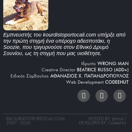
Εμπνευστής του kourdistoportocali.com υπήρξε από
την πρώτη στιγμή ένα υπέροχο αδεσποτάκι, η
Soozie, που τριγυρνούσε στον Εθνικό Δρυμό
Σουνίου, ως τη στιγμή που μας υιοθέτησε.
Iδρυτής
WRONG MAN
Creative Director
BEATRICE RUSSO (ADD+)
Ειδικός Σύμβουλος
ΑΘΑΝΑΣΙΟΣ Χ. ΠΑΠΑΝΔΡΟΠΟΥΛΟΣ
Web Development
CODEEHUT
©
KOURDISTOPORTOCALI.COM
HOSTED BY: IpHost |
2007 - 2026
DEVELOPED BY:
CodeeHut