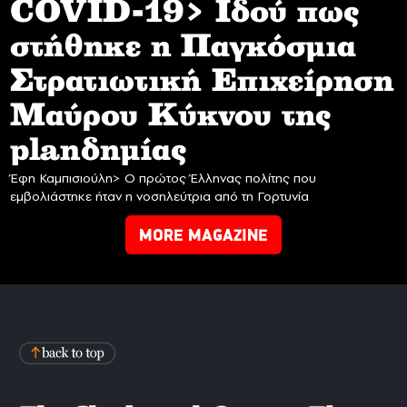
COVID-19> Iδού πως
στήθηκε η Παγκόσμια
Στρατιωτική Επιχείρηση
Mαύρου Κύκνου της
planδημίας
Έφη Καμπισιούλη> Ο πρώτος Έλληνας πολίτης που
εμβολιάστηκε ήταν η νοσηλεύτρια από τη Γορτυνία
MORE MAGAZINE