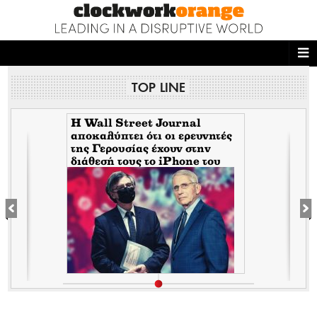
ΑΡΧΙΚΗ
TOP LINE
NEWS DESK
READ THIS
Ο Άγγλος Ασθενής Andrew
ές
Hutchinson και οι
Επιχειρήσεις Μαύρου
ECONOMY
Κύκνου [Black Swan]
ο
THE ONES WHO DO
MAGAZINE
FASHION
PEOPLE
WELLNESS