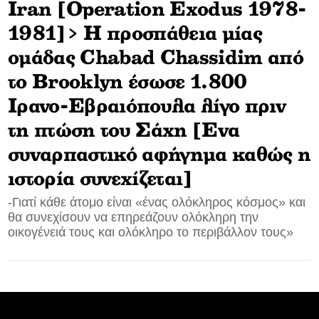
Iran [Operation Exodus 1978-
CONTACT
1981]> Η προσπάθεια μίας
ομάδας Chabad Chassidim από
ADVERTISE
το Brooklyn έσωσε 1.800
Ιρανο-Εβραιόπουλα λίγο πριν
τη πτώση του Σάχη [Eνα
συναρπαστικό αφήγημα καθώς η
ιστορία συνεχίζεται]
-Γιατί κάθε άτομο είναι «ένας ολόκληρος κόσμος» και
θα συνεχίσουν να επηρεάζουν ολόκληρη την
οικογένειά τους και ολόκληρο το περιβάλλον τους»