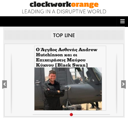
ΑΡΧΙΚΗ
TOP LINE
NEWS DESK
READ THIS
Ο Άγγλος Ασθενής Andrew
Hutchinson και οι
Επιχειρήσεις Μαύρου
ECONOMY
Κύκνου [Black Swan]
THE ONES WHO DO
ε
MAGAZINE
FASHION
PEOPLE
WELLNESS