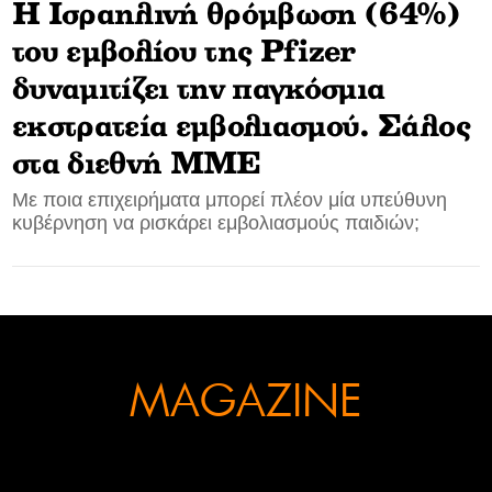
Η Ισραηλινή θρόμβωση (64%)
CONTACT
του εμβολίου της Pfizer
δυναμιτίζει την παγκόσμια
ADVERTISE
εκστρατεία εμβολιασμού. Σάλος
στα διεθνή ΜΜΕ
Με ποια επιχειρήματα μπορεί πλέον μία υπεύθυνη
κυβέρνηση να ρισκάρει εμβολιασμούς παιδιών;
MAGAZINE