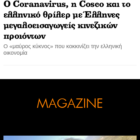
Ο Coranavirus, η Cosco και το
CONTACT
ελληνικό θρίλερ με Έλληνες
μεγαλοεισαγωγείς κινεζικών
ADVERTISE
προιόντων
Ο «μαύρος κύκνος» που κοκκινίζει την ελληνική
οικονομία
MAGAZINE