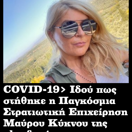
COVID-19> Iδού πως
στήθηκε η Παγκόσμια
Στρατιωτική Επιχείρηση
Mαύρου Κύκνου της