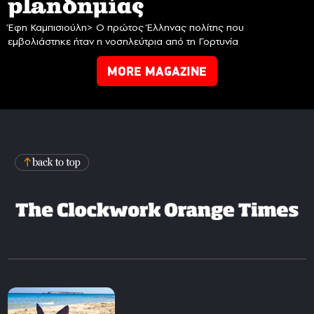
planδημίας
Έφη Καμπισιούλη> Ο πρώτος Έλληνας πολίτης που
εμβολιάστηκε ήταν η νοσηλεύτρια από τη Γορτυνία
MORE MAGAZINE