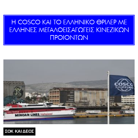
GOLDEN TRAVELLER
Η COSCO ΚΑΙ ΤΟ ΕΛΛΗΝΙΚΟ ΘΡΙΛΕΡ ΜΕ
SOOZIE’S FRIENDS
ΈΛΛΗΝΕΣ ΜΕΓΑΛΟΕΙΣΑΓΩΓΕΙΣ ΚΙΝΕΖΙΚΩΝ
ΠΡΟΙΟΝΤΩΝ
CULTURE
TASTELAND
TECH
HEALTH
MEDIALAND
DRIVE
SPORTS
ΣΟΚ ΚΑΙ ΔΕΟΣ
DIA Y NOCHE