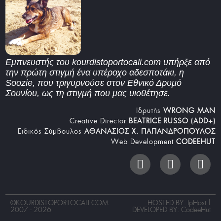
Εμπνευστής του kourdistoportocali.com υπήρξε από
την πρώτη στιγμή ένα υπέροχο αδεσποτάκι, η
Soozie, που τριγυρνούσε στον Εθνικό Δρυμό
Σουνίου, ως τη στιγμή που μας υιοθέτησε.
Iδρυτής
WRONG MAN
Creative Director
BEATRICE RUSSO (ADD+)
Ειδικός Σύμβουλος
ΑΘΑΝΑΣΙΟΣ Χ. ΠΑΠΑΝΔΡΟΠΟΥΛΟΣ
Web Development
CODEEHUT
©
KOURDISTOPORTOCALI.COM
HOSTED BY: IpHost |
2007 - 2026
DEVELOPED BY:
CodeeHut