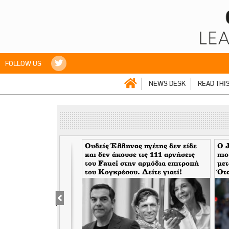
FOLLOW US
NEWS DESK
READ THI
aily Mail> Η κρίση
Ουδείς Έλληνας ηγέτης δεν είδε
Ο J
 έχει τελειώσει,
και δεν άκουσε τις 111 αρνήσεις
πιο
ε και απειλεί ξανά
του Fauci στην αρμόδια επιτροπή
μετ
ώπη
του Κογκρέσου. Δείτε γιατί!
Ότα
μάσ