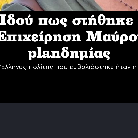
δού πως στήθηκε
 Επιχείρηση Mαύρο
planδημίας
Έλληνας πολίτης που εμβολιάστηκε ήταν η 