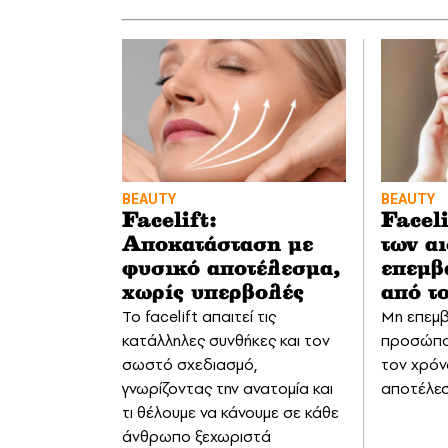
BEAUTY
BEAUTY
Facelift:
Faceli
Αποκατάσταση με
των α
φυσικό αποτέλεσμα,
επεμβ
χωρίς υπερβολές
από τ
Το facelift απαιτεί τις
Μη επεμβ
κατάλληλες συνθήκες και τον
προσώπο
σωστό σχεδιασμό,
τον χρόν
γνωρίζοντας την ανατομία και
αποτέλεσμ
τι θέλουμε να κάνουμε σε κάθε
άνθρωπο ξεχωριστά