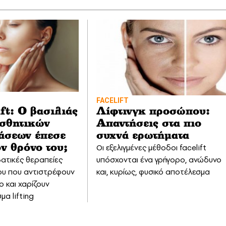
FACELIFT
ft: Ο βασιλιάς
Λίφτινγκ προσώπου:
ισθητικών
Απαντήσεις στα πιο
άσεων έπεσε
συχνά ερωτήματα
Οι εξελιγμένες μέθοδοι facelift
ον θρόνο του;
ατικές θεραπείες
υπόσχονται ένα γρήγορο, ανώδυνο
υ που αντιστρέφουν
και, κυρίως, φυσικό αποτέλεσμα
ο και χαρίζουν
α lifting