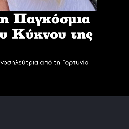
 η Παγκόσμια
υ Κύκνου της
νοσηλεύτρια από τη Γορτυνία