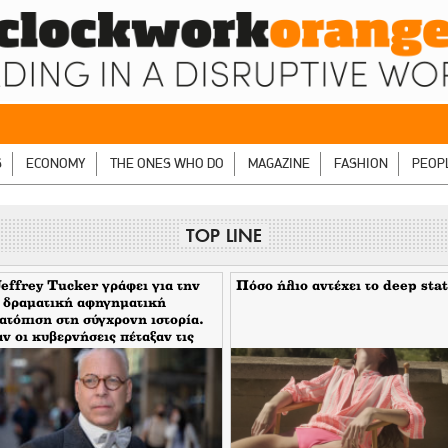
S
ECONOMY
THE ONES WHO DO
MAGAZINE
FASHION
PEOP
TOP LINE
effrey Tucker γράφει για την
Πόσο ήλιο αντέχει το deep stat
 δραματική αφηγηματική
ατόπιση στη σύγχρονη ιστορία.
ν οι κυβερνήσεις πέταξαν τις
κες τους