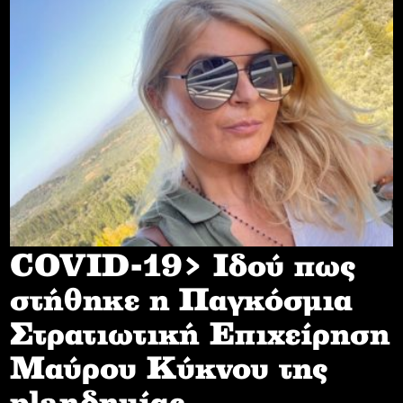
COVID-19> Iδού πως
στήθηκε η Παγκόσμια
Στρατιωτική Επιχείρηση
Mαύρου Κύκνου της