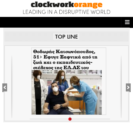
ΑΡΧΙΚΗ
TOP LINE
NEWS DESK
READ THIS
Θοδωρής Κατσωνόπουλος,
51> Εφυγε Ξαφνικά από τη
ζωή και ο εκπαιδευτικός-
ECONOMY
στέλεχος της EΛ.ΑΣ του
Τσίπρα, λίγο αφότου έφυγε
THE ONES WHO DO
ξαφνικά και ο Ανδρέας
Μπρακούλιας, 55 του
Mέρα25
MAGAZINE
FASHION
PEOPLE
WELLNESS