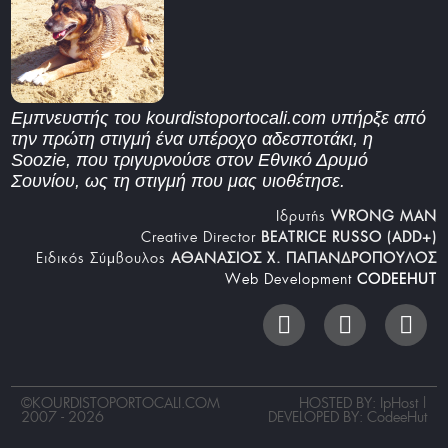
Εμπνευστής του kourdistoportocali.com υπήρξε από
την πρώτη στιγμή ένα υπέροχο αδεσποτάκι, η
Soozie, που τριγυρνούσε στον Εθνικό Δρυμό
Σουνίου, ως τη στιγμή που μας υιοθέτησε.
Iδρυτής
WRONG MAN
Creative Director
BEATRICE RUSSO (ADD+)
Ειδικός Σύμβουλος
ΑΘΑΝΑΣΙΟΣ Χ. ΠΑΠΑΝΔΡΟΠΟΥΛΟΣ
Web Development
CODEEHUT
©
KOURDISTOPORTOCALI.COM
HOSTED BY: IpHost |
2007 - 2026
DEVELOPED BY:
CodeeHut