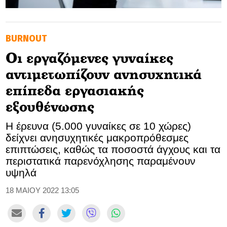
GOLDEN TRAVELLER
BURNOUT
SOOZIE’S FRIENDS
Οι εργαζόμενες γυναίκες
CULTURE
αντιμετωπίζουν ανησυχητικά
TASTELAND
επίπεδα εργασιακής
εξουθένωσης
TECH
Η έρευνα (5.000 γυναίκες σε 10 χώρες)
HEALTH
δείχνει ανησυχητικές μακροπρόθεσμες
επιπτώσεις, καθώς τα ποσοστά άγχους και τα
MEDIALAND
περιστατικά παρενόχλησης παραμένουν
υψηλά
DRIVE
18 ΜΑΙΟΥ 2022 13:05
SPORTS
DIA Y NOCHE