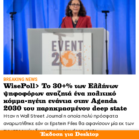
BREAKING NEWS
WisePoll> To 30+% των Ελλήνων
ψηφοφόρων αναζητά ένα πολιτικό
κόμμα-ηγέτη ενάντια στην Agenda
2030 του παρηκμασμένου deep state
Ηταν η Wall Street Journal η οποία πολύ πρόσφατα
αναρωτήθηκε εάν οι Epstein Files θα αφανίσουν μία εκ των
πιο ιστορικών δυναστειών του deep state
Έκδοση για Desktop