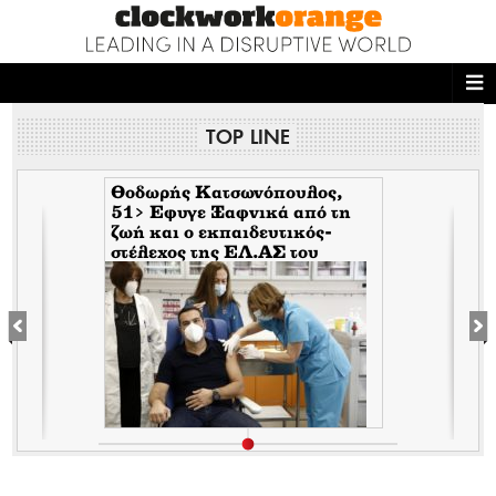
ΑΡΧΙΚΗ
TOP LINE
NEWS DESK
READ THIS
Θοδωρής Κατσωνόπουλος,
51> Εφυγε Ξαφνικά από τη
ζωή και ο εκπαιδευτικός-
ECONOMY
στέλεχος της EΛ.ΑΣ του
Τσίπρα, λίγο αφότου έφυγε
THE ONES WHO DO
ξαφνικά και ο Ανδρέας
Μπρακούλιας, 55 του
Mέρα25
MAGAZINE
FASHION
PEOPLE
WELLNESS