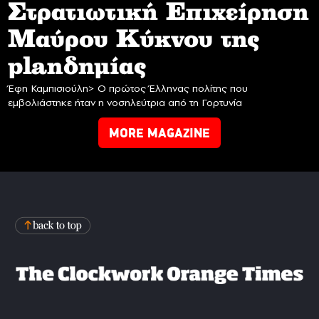
Στρατιωτική Επιχείρηση
Mαύρου Κύκνου της
planδημίας
Έφη Καμπισιούλη> Ο πρώτος Έλληνας πολίτης που
εμβολιάστηκε ήταν η νοσηλεύτρια από τη Γορτυνία
MORE MAGAZINE