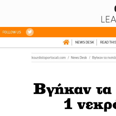
FOLLOW US
NEWS DESK
READ THI
kourdistoportocali.com
News Desk
Βγήκαν τα πιστό
Βγήκαν τα
1 νεκρ