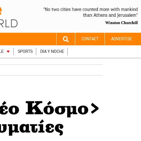
CONTACT
ADVERTISE
LE
SPORTS
DIA Y NOCHE
Νέο Κόσμο>
υματίες