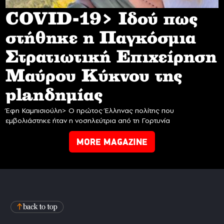
COVID-19> Iδού πως
στήθηκε η Παγκόσμια
Στρατιωτική Επιχείρηση
Mαύρου Κύκνου της
planδημίας
Έφη Καμπισιούλη> Ο πρώτος Έλληνας πολίτης που
εμβολιάστηκε ήταν η νοσηλεύτρια από τη Γορτυνία
MORE MAGAZINE