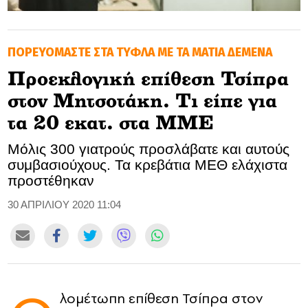
GOLDEN TRAVELLER
ΠΟΡΕΥΟΜΑΣΤΕ ΣΤΑ ΤΥΦΛΑ ΜΕ ΤΑ ΜΑΤΙΑ ΔΕΜΕΝΑ
SOOZIE’S FRIENDS
Προεκλογική επίθεση Τσίπρα
CULTURE
στον Μητσοτάκη. Τι είπε για
TASTELAND
τα 20 εκατ. στα ΜΜΕ
Μόλις 300 γιατρούς προσλάβατε και αυτούς
TECH
συμβασιούχους. Τα κρεβάτια ΜΕΘ ελάχιστα
προστέθηκαν
HEALTH
30 ΑΠΡΙΛΙΟΥ 2020 11:04
MEDIALAND
DRIVE
SPORTS
λομέτωπη επίθεση Τσίπρα στον
DIA Y NOCHE