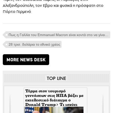
Αλεξανδρούπολη, τον Εβρο και φυσικά η πρόσφατη στο
Πόρτο Γερμενό
Πως η Γαλλία του Emmanuel Macron είναι κοντά στο να γίνει η "νέα Ελλάδα ή Ιταλία" της ΕΕ> Στα 3
28 τρισ. δολάρια το εθνικό χρέος
MORE NEWS DESK
TOP LINE
Τέρμα στον τουρισμό
γεννήσεων στις ΗΠΑ βάζει με
εκτελεστικό διάταγμα ο
Donald Trump> Τι ισχύει
πλέον για την παροχή