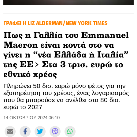
GOLDEN TRAVELLER
ΓΡΑΦΕΙ Η LIZ ALDERMAN/NEW YORK TIMES
SOOZIE’S FRIENDS
Πως η Γαλλία του Emmanuel
CULTURE
Macron είναι κοντά στο να
TASTELAND
γίνει η “νέα Ελλάδα ή Ιταλία”
της ΕΕ> Στα 3 τρισ. ευρώ το
TECH
εθνικό χρέος
HEALTH
Πληρώνει 50 δισ. ευρώ μόνο φέτος για την
εξυπηρέτηση του χρέους, ένας λογαριασμός
MEDIALAND
που θα μπορούσε να ανέλθει στα 80 δισ.
ευρώ το 2027
DRIVE
14 ΟΚΤΩΒΡΙΟΥ 2024 06:10
SPORTS
DIA Y NOCHE