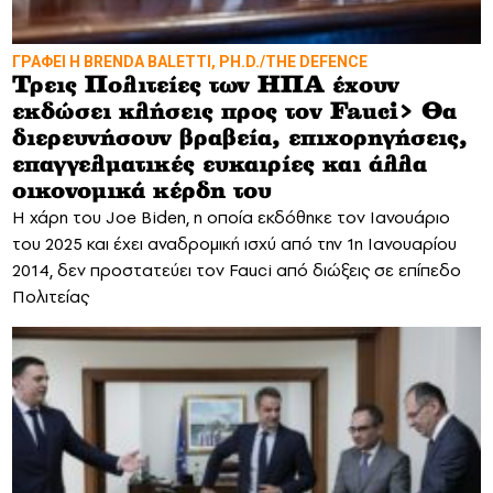
ΓΡΑΦΕΙ Η BRENDA BALETTI, PH.D./THE DEFENCE
Τρεις Πολιτείες των ΗΠΑ έχουν
εκδώσει κλήσεις προς τον Fauci> Θα
διερευνήσουν βραβεία, επιχορηγήσεις,
επαγγελματικές ευκαιρίες και άλλα
οικονομικά κέρδη του
Η χάρη του Joe Biden, η οποία εκδόθηκε τον Ιανουάριο
του 2025 και έχει αναδρομική ισχύ από την 1η Ιανουαρίου
2014, δεν προστατεύει τον Fauci από διώξεις σε επίπεδο
Πολιτείας