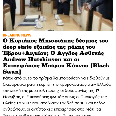
BREAKING NEWS
Ο Κυριάκος Μητσοτάκης δέσμιος του
deep state εξαιτίας της μάχης του
Έβρου+Αιγαίου; Ο Αγγλος Ασθενής
Andrew Hutchinson και οι
Επιχειρήσεις Μαύρου Κύκνου [Black
Swan]
Κάτω από αυτό το πρίσμα θα μπορούσαν να ειδωθούν με
διαφορετικό μάτι η έκρηξη της τρομοκρατίας στην Ελλάδα
την εποχή της μεταπολίτευσης, οι δολοφονίες της 17
Νοέμβρη, οι Επιχειρήσεις φωτιάς όπως οι Πυρκαγιές της
Ηλείας το 2007 που στοίχισαν την ζωή σε 100 και πλέον
ανθρώπους, οι αντίστοιχες επιχειρήσεις στο Μάτι, τα
Τέμπη, τον Θεσσαλικό Κάμπο, οι Πυρκαγιές στην