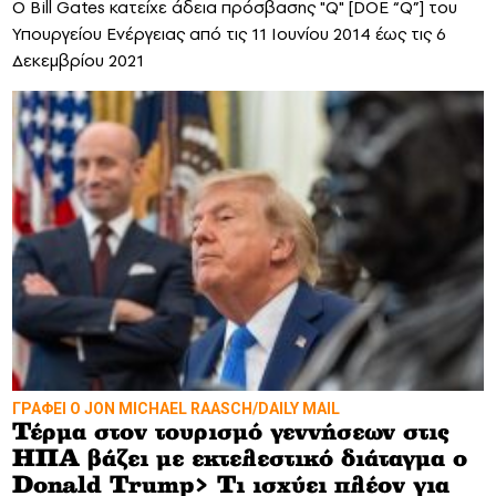
O Bill Gates κατείχε άδεια πρόσβασης "Q" [DOE “Q”] του
Υπουργείου Ενέργειας από τις 11 Ιουνίου 2014 έως τις 6
Δεκεμβρίου 2021
ΓΡΑΦΕΙ Ο JON MICHAEL RAASCH/DAILY MAIL
Τέρμα στον τουρισμό γεννήσεων στις
ΗΠΑ βάζει με εκτελεστικό διάταγμα ο
Donald Trump> Τι ισχύει πλέον για