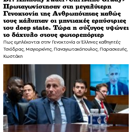
Πρωταγωνίστησαν στη μεγαλύτερη
Γενοκτονία της Ανθρωπότητας καθώς
τους κάλυπταν οι μηντιακές ερπύστριες
του deep state. Τώρα η σύζυγος υψώνει
το δάχτυλο στους φωτορεπόρτερ
Πως εμπλέκονται στην Γενοκτονία οι Έλληνες καθηγητές
Τσιόδρας, Μαγιορκίνης, Παναγιωτακόπουλος, Παρασκευής,
Κωστάκη