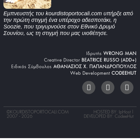
Εμπνευστής του kourdistoportocali.com υπήρξε από
την πρώτη στιγμή ένα υπέροχο αδεσποτάκι, η
Soozie, που τριγυρνούσε στον Εθνικό Δρυμό
Σουνίου, ως τη στιγμή που μας υιοθέτησε.
Iδρυτής
WRONG MAN
Creative Director
BEATRICE RUSSO (ADD+)
Ειδικός Σύμβουλος
ΑΘΑΝΑΣΙΟΣ Χ. ΠΑΠΑΝΔΡΟΠΟΥΛΟΣ
Web Development
CODEEHUT
©
KOURDISTOPORTOCALI.COM
HOSTED BY: IpHost |
2007 - 2026
DEVELOPED BY:
CodeeHut