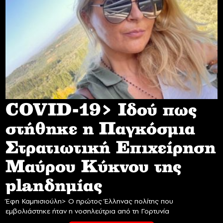
COVID-19> Iδού πως
στήθηκε η Παγκόσμια
Στρατιωτική Επιχείρηση
Mαύρου Κύκνου της
planδημίας
Έφη Καμπισιούλη> Ο πρώτος Έλληνας πολίτης που
εμβολιάστηκε ήταν η νοσηλεύτρια από τη Γορτυνία