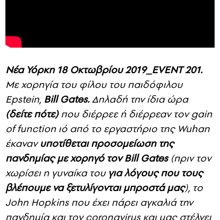
Νέα Υόρκη 18 Οκτωβρίου 2019_ΕVENT 201.
Με χορηγία του φίλου του παιδόφιλου
Epstein,
Bill Gates.
Δηλαδή την ίδια ώρα
(δείτε πότε)
που διέρρεε ή διέρρεαν τον gain
of function ιό από το εργαστήριο της Wuhan
έκαναν
υποτίθεται προσομείωση της
πανδημίας με χορηγό τον Βill Gates
(πριν τον
χωρίσει η γυναίκα του
για λόγους που τους
βλέπουμε να ξετυλίγονται μπροστά μας
), το
John Hopkins που έχει πάρει αγκαλιά την
πανδημία και τον coronavirus και μας στέλνει