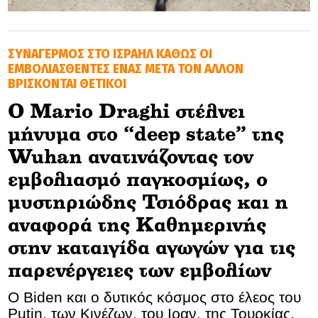
GOLDEN TRAVELLER
ΣΥΝΑΓΕΡΜΟΣ ΣΤΟ ΙΣΡΑΗΛ ΚΑΘΩΣ ΟΙ
SOOZIE’S FRIENDS
ΕΜΒΟΛΙΑΣΘΕΝΤΕΣ ΕΝΑΣ ΜΕΤΑ ΤΟΝ ΑΛΛΟΝ
ΒΡΙΣΚΟΝΤΑΙ ΘΕΤΙΚΟΙ
CULTURE
O Mario Draghi στέλνει
TASTELAND
μήνυμα στο “deep state” της
Wuhan ανατινάζοντας τον
TECH
εμβολιασμό παγκοσμίως, o
HEALTH
μυστηριώδης Τσιόδρας και η
MEDIALAND
αναφορά της Καθημερινής
στην καταιγίδα αγωγών για τις
DRIVE
παρενέργειες των εμβολίων
SPORTS
Ο Biden και ο δυτικός κόσμος στο έλεος του
Putin, των Κινέζων, του Ιραν, της Τουρκίας,
DIA Y NOCHE