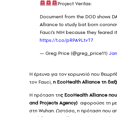
Project Veritas:
Document from the DOD shows DAR
Alliance to study bat born coronav
Fauci’s NIH because they feared it
https://t.co/pRPA9LtvT7
— Greg Price (@greg_price11)
Jan
Η έρευνα για τον κορωνοϊό που θεωρήθ
τον Fauci,
η EcoHealth Alliance τη διε
Η πρόταση τη
ς EcoHealth Alliance π
and Projects Agency)
αφορούσε τη μελ
στη Wuhan. Ωστόσο, η πρόταση που απ