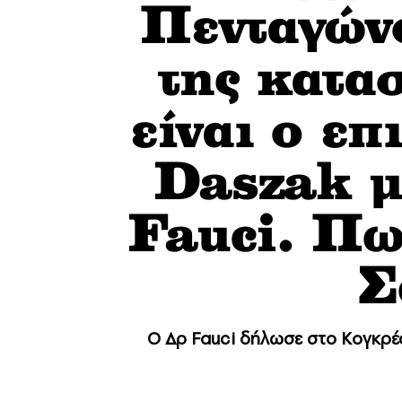
Πενταγώνο
της κατ
είναι ο ε
Daszak μ
Fauci. Πω
Σ
Ο Δρ Fauci δήλωσε στο Κογκρέσ