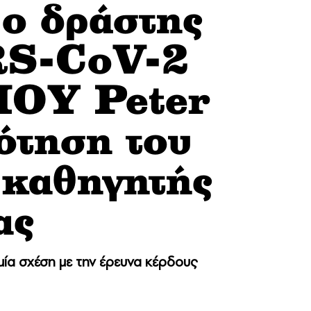
 ο δράστης
RS-CoV-2
 ΠΟΥ Peter
ότηση του
 καθηγητής
ας
ία σχέση με την έρευνα κέρδους