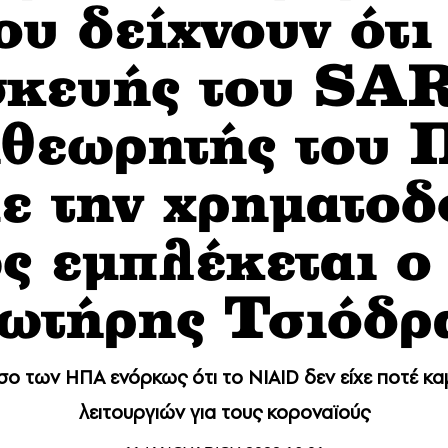
υ δείχνουν ότι
ασκευής του SA
πιθεωρητής του
ε την χρηματοδ
ς εμπλέκεται ο
ωτήρης Τσιόδρ
ο των ΗΠΑ ενόρκως ότι το NIAID δεν είχε ποτέ καμ
λειτουργιών για τους κοροναϊούς