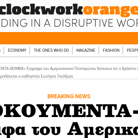
S
ECONOMY
THE ONES WHO DO
MAGAZINE
FASHION
PEOP
Α-ΒΟΜΒΑ> Έγγραφα του Αμερικανικού Πενταγώνου δείχνουν ότι ο δράστης τη
εμπλέκεται ο καθηγητής Σωτήρης Τσιόδρας
BREAKING NEWS
OΚΟΥΜΕΝΤΑ
φα του Αμερικ