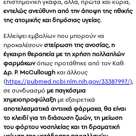
επιστημονική γκάφα, αλλά, πρώτα και κύρια,
εντελώς ανεύθυνη από την άποψη της ηθικής
της ατομικής και δημόσιας υγείας.
Ελλείψει εμβολίων που μπορούν να
προκαλέσουν
στείρωση της ανοσίας, η
έγκαιρη θεραπεία με τη χρήση πολλαπλών
φαρμάκων
όπως προτάθηκε από τον Καθ.
Δρ. P. McCullough
και άλλους
(
https://pubmed.ncbi.nlm.nih.gov/33387997/
),
σε συνδυασμό
με παγκόσμια
χημειοπροφύλαξη
με εξαιρετικά
αποτελεσματικά αντιιικά φάρμακα
,
θα είναι
το κλειδί για τη διάσωση ζωών, τη μείωση
του φόρτου νοσηλείας και τη δραματική