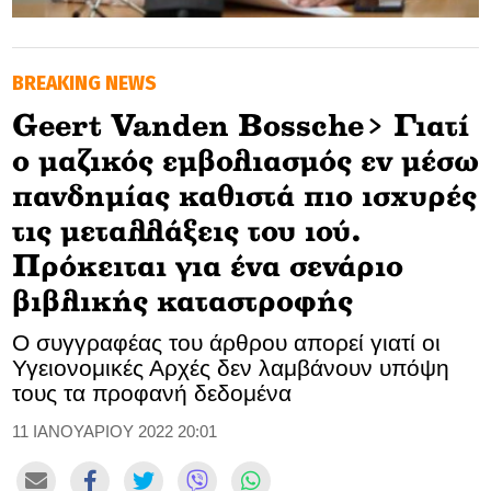
GOLDEN TRAVELLER
ΒREAKING NEWS
SOOZIE’S FRIENDS
Geert Vanden Bossche> Γιατί
CULTURE
ο μαζικός εμβολιασμός εν μέσω
TASTELAND
πανδημίας καθιστά πιο ισχυρές
τις μεταλλάξεις του ιού.
TECH
Πρόκειται για ένα σενάριο
HEALTH
βιβλικής καταστροφής
MEDIALAND
Ο συγγραφέας του άρθρου απορεί γιατί οι
Υγειονομικές Αρχές δεν λαμβάνουν υπόψη
DRIVE
τους τα προφανή δεδομένα
11 ΙΑΝΟΥΑΡΙΟΥ 2022 20:01
SPORTS
DIA Y NOCHE