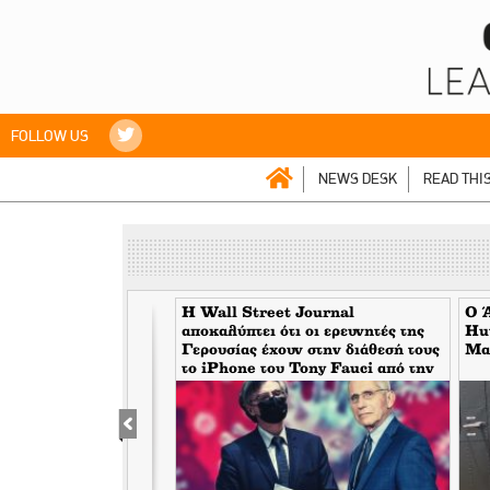
FOLLOW US
NEWS DESK
READ THI
 Khamenei και ο Sam
H Wall Street Journal
Ο 
ρέπει να αισθάνονται
αποκαλύπτει ότι οι ερευνητές της
Hut
Γερουσίας έχουν στην διάθεσή τους
Μα
το iPhone του Tony Fauci από την
περίοδο της πανδημίας. Τι
σημαίνει αυτό για τον εμπλεκόμενο
Σωτήρη Τσιόδρα