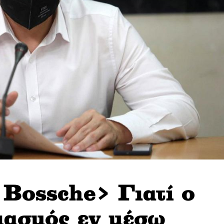
Bossche> Γιατί ο
ιασμός εν μέσω