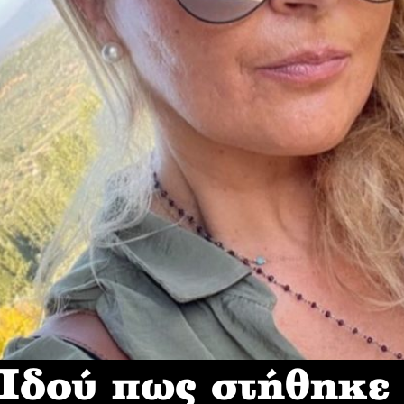
δού πως στήθηκε