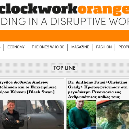
S
ECONOMY
THE ONES WHO DO
MAGAZINE
FASHION
PEOP
TOP LINE
Άγγλος Ασθενής Andrew
Dr. Anthony Fauci+Christine
chinson και οι Επιχειρήσεις
Grady> Πρωταγωνίστησαν στη
ύρου Κύκνου [Black Swan]
μεγαλύτερη Γενοκτονία της
Ανθρωπότητας καθώς τους
κάλυπταν οι μηντιακές ερπύστρ
του deep state. Τώρα η σύζυγο
υψώνει το δάχτυλο στους
φωτορεπόρτερ