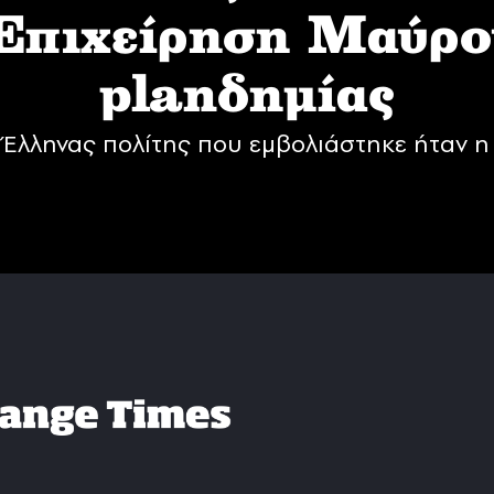
 Επιχείρηση Mαύρο
planδημίας
Έλληνας πολίτης που εμβολιάστηκε ήταν η 