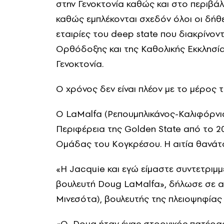
στην Γενοκτονία καθώς και στο περιβά
καθώς εμπλέκονται σχεδόν όλοι οι δήθεν
εταιρίες του deep state που διακρίνοντ
Ορθόδοξης και της Καθολικής Εκκλησία
Γενοκτονία.
Ο χρόνος δεν είναι πλέον με το μέρος τ
Ο LaMalfa (Ρεπουμπλικάνος-Καλιφόρνι
Περιφέρεια της Golden State από το 2
Ομάδας του Κογκρέσου. Η αιτία θανάτο
«Η Jacquie και εγώ είμαστε συντετριμμ
βουλευτή Doug LaMalfa», δήλωσε σε α
Μινεσότα), βουλευτής της πλειοψηφίας
«Ο Doug ήταν ένας στοργικός πατέρας 