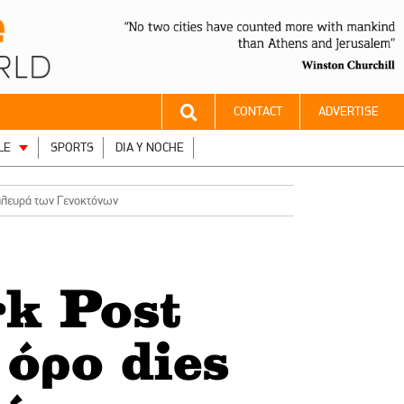
CONTACT
ADVERTISE
LE
SPORTS
DIA Y NOCHE
η πλευρά των Γενοκτόνων
k Post
 όρο dies