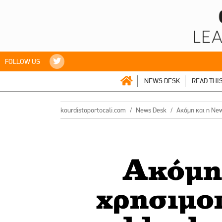
FOLLOW US
NEWS DESK
READ THI
kourdistoportocali.com
News Desk
Aκόμη και η New
Aκόμη
χρησιμοπ