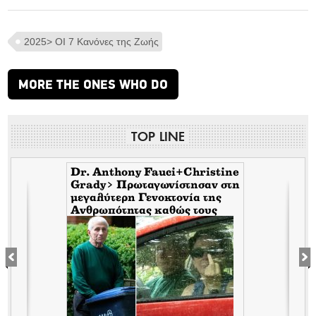
2025> ΟΙ 7 Κανόνες της Ζωής
MORE THE ONES WHO DO
TOP LINE
Dr. Anthony Fauci+Christine
Grady> Πρωταγωνίστησαν στη
μεγαλύτερη Γενοκτονία της
Ανθρωπότητας καθώς τους
κάλυπταν οι μηντιακές
ερπύστριες του deep state.
Τώρα η σύζυγος υψώνει το
δάχτυλο στους φωτορεπόρτερ