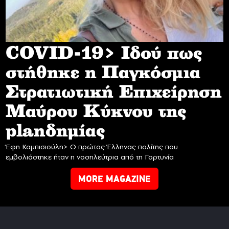
COVID-19> Iδού πως
στήθηκε η Παγκόσμια
Στρατιωτική Επιχείρηση
Mαύρου Κύκνου της
planδημίας
Έφη Καμπισιούλη> Ο πρώτος Έλληνας πολίτης που
εμβολιάστηκε ήταν η νοσηλεύτρια από τη Γορτυνία
MORE MAGAZINE