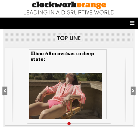
ΑΡΧΙΚΗ
TOP LINE
NEWS DESK
READ THIS
Πόσο ήλιο αντέχει το deep
state;
ECONOMY
THE ONES WHO DO
MAGAZINE
FASHION
PEOPLE
WELLNESS