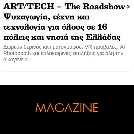
ART/TECH – The Roadshow>
CONTACT
Ψυχαγωγία, τέχνη και
ADVERTISE
τεχνολογία για όλους σε 16
πόλεις και νησιά της Ελλάδας
Δωρεάν θερινός κινηματογράφος, VR προβολές, AI
Photobooth και καλοκαιρινές εκπλήξεις για όλη την
οικογένεια
MAGAZINE