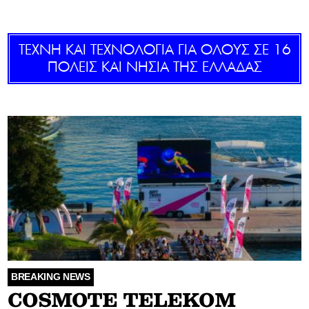
GOLDEN TRAVELLER
ΤΕΧΝΗ ΚΑΙ ΤΕΧΝΟΛΟΓΙΑ ΓΙΑ ΟΛΟΥΣ ΣΕ 16
SOOZIE’S FRIENDS
ΠΟΛΕΙΣ ΚΑΙ ΝΗΣΙΑ ΤΗΣ ΕΛΛΑΔΑΣ
CULTURE
TASTELAND
TECH
HEALTH
MEDIALAND
DRIVE
SPORTS
BREAKING NEWS
COSMOTE TELEKOM
DIA Y NOCHE