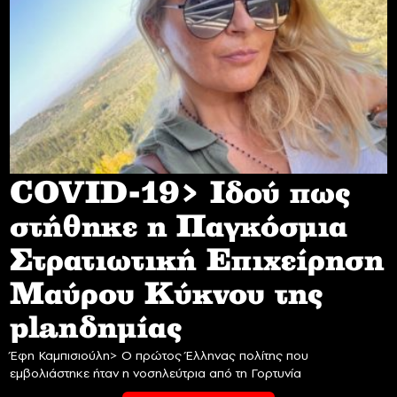
COVID-19> Iδού πως
στήθηκε η Παγκόσμια
Στρατιωτική Επιχείρηση
Mαύρου Κύκνου της
planδημίας
Έφη Καμπισιούλη> Ο πρώτος Έλληνας πολίτης που
εμβολιάστηκε ήταν η νοσηλεύτρια από τη Γορτυνία