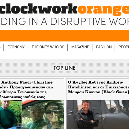
S
ECONOMY
THE ONES WHO DO
MAGAZINE
FASHION
PEOP
TOP LINE
 Anthony Fauci+Christine
Ο Άγγλος Ασθενής Andrew
ady> Πρωταγωνίστησαν στη
Hutchinson και οι Επιχειρήσει
αλύτερη Γενοκτονία της
Μαύρου Κύκνου [Black Swan
θρωπότητας καθώς τους
υπταν οι μηντιακές ερπύστριες
 deep state. Τώρα η σύζυγος
νει το δάχτυλο στους
τορεπόρτερ