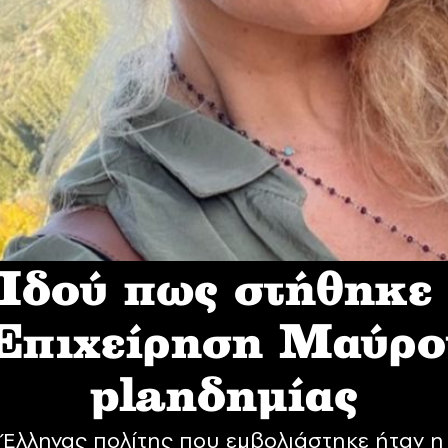
δού πως στήθηκε
 Επιχείρηση Mαύρο
planδημίας
Έλληνας πολίτης που εμβολιάστηκε ήταν η 