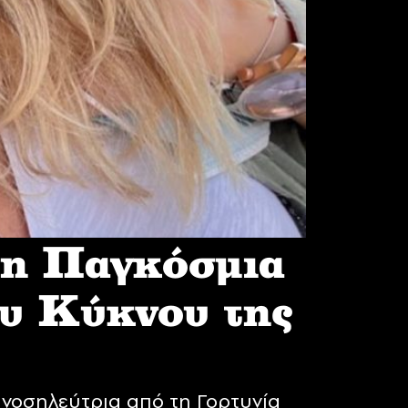
 η Παγκόσμια
υ Κύκνου της
νοσηλεύτρια από τη Γορτυνία