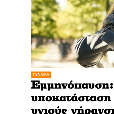
ΓΥΝΑΙΚΑ
Εμμηνόπαυση: 
υποκατάσταση 
υγιούς γήρανσ