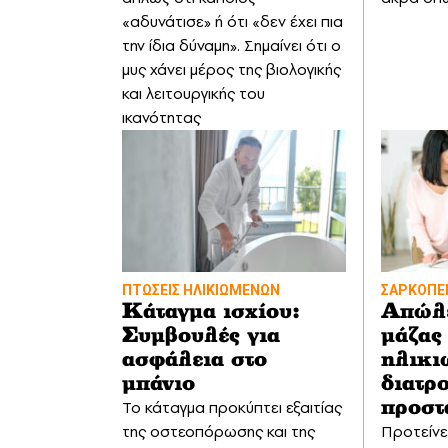
«αδυνάτισε» ή ότι «δεν έχει πια
την ίδια δύναμη». Σημαίνει ότι ο
μυς χάνει μέρος της βιολογικής
και λειτουργικής του
ικανότητας
ΠΤΩΣΕΙΣ ΗΛΙΚΙΩΜΕΝΩΝ
ΣΑΡΚΟΠΕ
Κάταγμα ισχίου:
Απώλε
Συμβουλές για
μάζας
ασφάλεια στο
ηλικι
μπάνιο
διατρ
Το κάταγμα προκύπτει εξαιτίας
προστ
της οστεοπόρωσης και της
Προτείνε