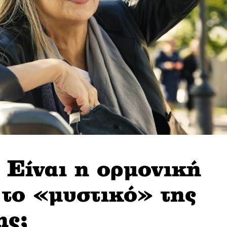
Είναι η ορμονική
το «μυστικό» της
ης;