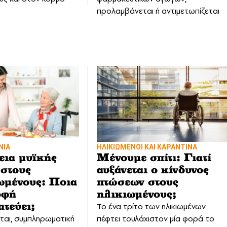
προλαμβάνεται ή αντιμετωπίζεται
ΝΙΑ
ΗΛΙΚΙΩΜΕΝΟΙ ΚΑΙ ΚΑΡΑΝΤΙΝΑ
ια μυϊκής
Μένουμε σπίτι: Γιατί
 στους
αυξάνεται ο κίνδυνος
ωμένους: Ποια
πτώσεων στους
οφή
ηλικιωμένους;
Το ένα τρίτο των ηλικιωμένων
ατεύει;
ται, συμπληρωματική
πέφτει τουλάχιστον μία φορά το