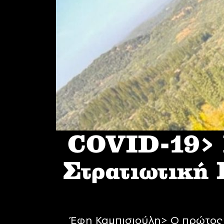
COVID-19> I
Στρατιωτική
Έφη Καμπισιούλη> Ο πρώτος 