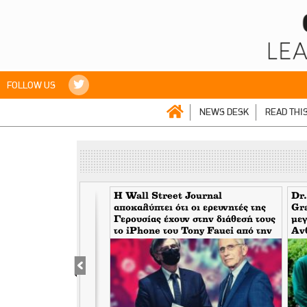
FOLLOW US
NEWS DESK
READ THI
βιτσιώτης> Mία
H Wall Street Journal
Dr.
οσωπικότητα της
αποκαλύπτει ότι οι ερευνητές της
Gr
ιτικής αστικής τάξης
Γερουσίας έχουν στην διάθεσή τους
μεγ
 ζωή
το iPhone του Tony Fauci από την
Αν
περίοδο της πανδημίας. Τι
κάλ
σημαίνει αυτό για τον εμπλεκόμενο
του
Σωτήρη Τσιόδρα
υψώ
φω