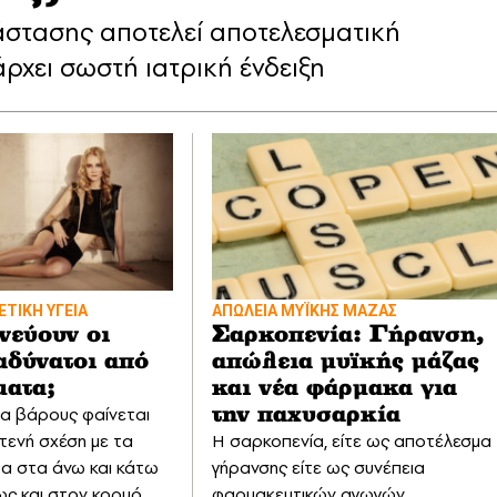
στασης αποτελεί αποτελεσματική
ρχει σωστή ιατρική ένδειξη
ΤΙΚΗ ΥΓΕΙΑ
ΑΠΩΛΕΙΑ ΜΥΪΚΗΣ ΜΑΖΑΣ
νεύουν οι
Σαρκοπενία: Γήρανση,
αδύνατοι από
απώλεια μυϊκής μάζας
ματα;
και νέα φάρμακα για
α βάρους φαίνεται
την παχυσαρκία
στενή σχέση με τα
Η σαρκοπενία, είτε ως αποτέλεσμα
α στα άνω και κάτω
γήρανσης είτε ως συνέπεια
ς και στον κορμό
φαρμακευτικών αγωγών,