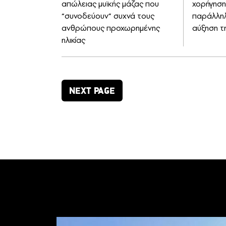
απώλειας μυϊκής μάζας που
χορήγηση
“συνοδεύουν” συχνά τους
παράλληλ
ανθρώπους προχωρημένης
αύξηση τ
ηλικίας
NEXT PAGE