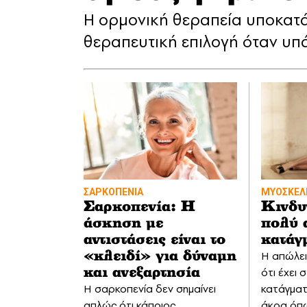
Η ορμονική θεραπεία υποκατά
θεραπευτική επιλογή όταν υπά
ΣΑΡΚΟΠΕΝΙΑ
ΜΥΟΣΚΕΛΕ
Σαρκοπενία: Η
Κινδυ
άσκηση με
πολύ 
αντιστάσεις είναι το
κατάγ
Η απώλει
«κλειδί» για δύναμη
ότι έχει 
και ανεξαρτησία
Η σαρκοπενία δεν σημαίνει
κατάγματ
απλώς ότι κάποιος
άκρα όπω