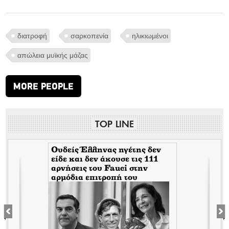
διατροφή
σαρκοπενία
ηλικιωμένοι
απώλεια μυϊκής μάζας
MORE PEOPLE
TOP LINE
Ουδείς Έλληνας ηγέτης δεν
είδε και δεν άκουσε τις 111
αρνήσεις του Fauci στην
αρμόδια επιτροπή του
Κογκρέσου. Δείτε γιατί!