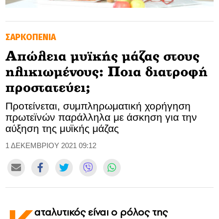
GOLDEN TRAVELLER
ΣΑΡΚΟΠΕΝΙΑ
SOOZIE’S FRIENDS
Απώλεια μυϊκής μάζας στους
CULTURE
ηλικιωμένους: Ποια διατροφή
TASTELAND
προστατεύει;
Προτείνεται, συμπληρωματική χορήγηση
TECH
πρωτεϊνών παράλληλα με άσκηση για την
αύξηση της μυϊκής μάζας
HEALTH
1 ΔΕΚΕΜΒΡΙΟΥ 2021 09:12
MEDIALAND
DRIVE
SPORTS
αταλυτικός είναι ο ρόλος της
DIA Y NOCHE