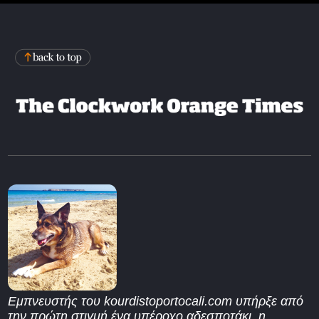
Εμπνευστής του kourdistoportocali.com υπήρξε από
την πρώτη στιγμή ένα υπέροχο αδεσποτάκι, η