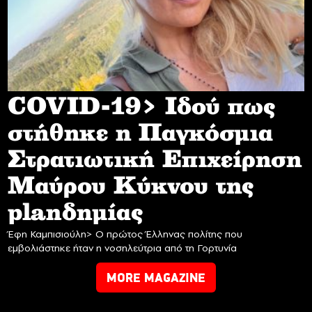
COVID-19> Iδού πως
στήθηκε η Παγκόσμια
Στρατιωτική Επιχείρηση
Mαύρου Κύκνου της
planδημίας
Έφη Καμπισιούλη> Ο πρώτος Έλληνας πολίτης που
εμβολιάστηκε ήταν η νοσηλεύτρια από τη Γορτυνία
MORE MAGAZINE