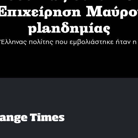
 Επιχείρηση Mαύρο
planδημίας
Έλληνας πολίτης που εμβολιάστηκε ήταν η 