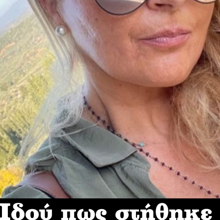
δού πως στήθηκε