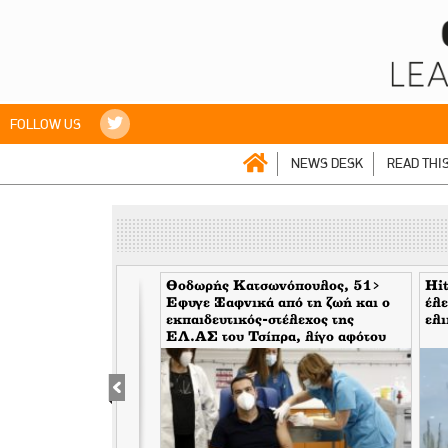
FOLLOW US
NEWS DESK
READ THI
Αυτή είναι η πρώτη
Θοδωρής Κατσωνόπουλος, 51>
Hit
0 κατοίκων στον
Εφυγε Ξαφνικά από τη ζωή και ο
έλε
εκπαιδευτικός-στέλεχος της
ελι
EΛ.ΑΣ του Τσίπρα, λίγο αφότου
έφυγε ξαφνικά και ο Ανδρέας
Μπρακούλιας, 55 του Mέρα25