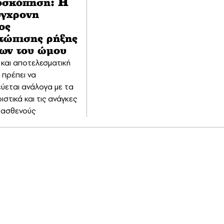
οσκόπηση: Η
ύγχρονη
ος
ετώπισης ρήξης
των του ώμου
και αποτελεσματική
 πρέπει να
εύεται ανάλογα με τα
στικά και τις ανάγκες
 ασθενούς