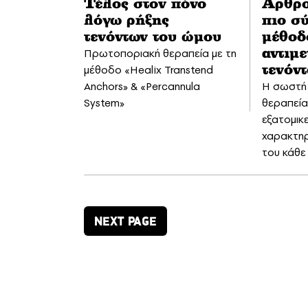
Τέλος στον πόνο
Αρθρ
λόγω ρήξης
πιο σ
τενόντων του ώμου
μέθοδ
Πρωτοποριακή θεραπεία με τη
αντιμ
μέθοδο «Healix Transtend
τενόν
Anchors» & «Percannula
Η σωστή 
System»
θεραπεία
εξατομικ
χαρακτηρι
του κάθε
NEXT PAGE