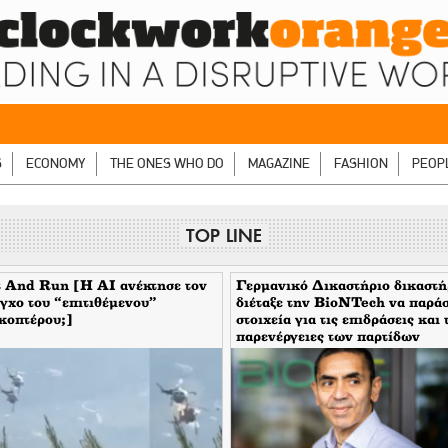
S
ECONOMY
THE ONES WHO DO
MAGAZINE
FASHION
PEOP
TOP LINE
 And Run [H ΑΙ ανέκτησε τον
Γερμανικό Δικαστήριο δικαστή
γχο του “επιτιθέμενου”
διέταξε την BioNTech να παρά
κοπτέρου;]
στοιχεία για τις επιδράσεις και 
παρενέργειες των παρτίδων
FE6975 και 1D020A