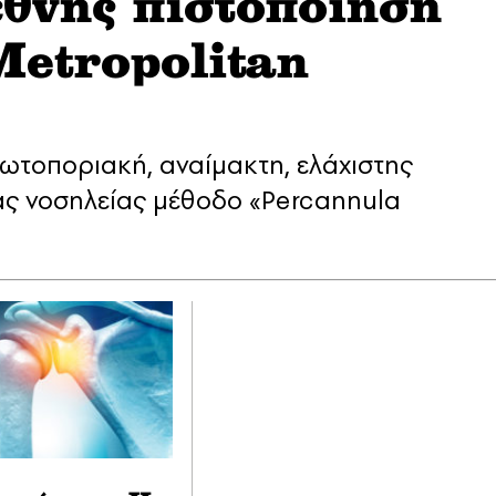
θνής πιστοποίηση
Metropolitan
ρωτοποριακή, αναίμακτη, ελάχιστης
ας νοσηλείας μέθοδο «Percannula