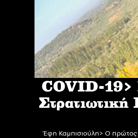
COVID-19> I
Στρατιωτική
Έφη Καμπισιούλη> Ο πρώτος 