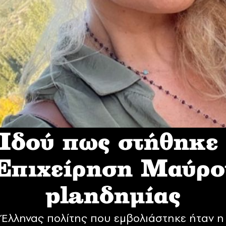
δού πως στήθηκε
 Επιχείρηση Mαύρο
planδημίας
Έλληνας πολίτης που εμβολιάστηκε ήταν η 