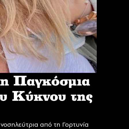
 η Παγκόσμια
υ Κύκνου της
νοσηλεύτρια από τη Γορτυνία