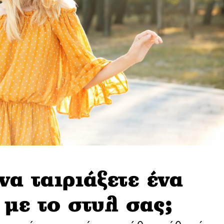
α ταιριάξετε ένα
με το στυλ σας;