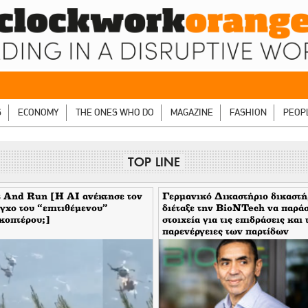
S
ECONOMY
THE ONES WHO DO
MAGAZINE
FASHION
PEOP
TOP LINE
 And Run [H ΑΙ ανέκτησε τον
Γερμανικό Δικαστήριο δικαστή
γχο του “επιτιθέμενου”
διέταξε την BioNTech να παρά
κοπτέρου;]
στοιχεία για τις επιδράσεις και 
παρενέργειες των παρτίδων
FE6975 και 1D020A