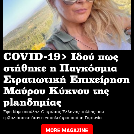
COVID-19> Iδού πως
στήθηκε η Παγκόσμια
Στρατιωτική Επιχείρηση
Mαύρου Κύκνου της
planδημίας
Έφη Καμπισιούλη> Ο πρώτος Έλληνας πολίτης που
εμβολιάστηκε ήταν η νοσηλεύτρια από τη Γορτυνία
MORE MAGAZINE