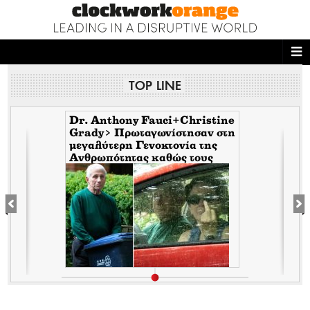
ΑΡΧΙΚΗ
TOP LINE
NEWS DESK
READ THIS
Dr. Anthony Fauci+Christine
Grady> Πρωταγωνίστησαν στη
μεγαλύτερη Γενοκτονία της
ECONOMY
Ανθρωπότητας καθώς τους
κάλυπταν οι μηντιακές
THE ONES WHO DO
ερπύστριες του deep state.
Τώρα η σύζυγος υψώνει το
δάχτυλο στους φωτορεπόρτερ
MAGAZINE
FASHION
PEOPLE
WELLNESS