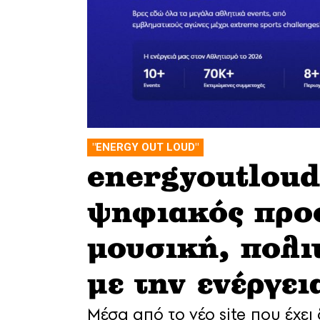
"ENERGY OUT LOUD"
energyoutloud
ψηφιακός προο
μουσική, πολι
με την ενέργε
Μέσα από το νέο site που έχει