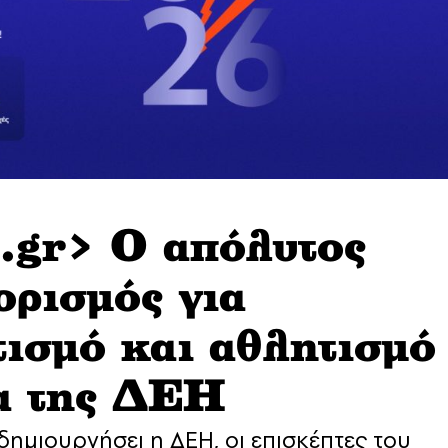
.gr> Ο απόλυτος
ρισμός για
τισμό και αθλητισμό
ια της ΔΕΗ
 δημιουργήσει η ΔΕΗ, οι επισκέπτες του