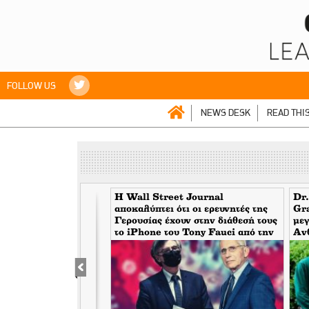
FOLLOW US
NEWS DESK
READ THI
ξυπηρέτησε για
H Wall Street Journal
Dr.
ερισσοτέρους από 2
αποκαλύπτει ότι οι ερευνητές της
Gr
επιβάτες τον μήνα
Γερουσίας έχουν στην διάθεσή τους
μεγ
το iPhone του Tony Fauci από την
Αν
περίοδο της πανδημίας. Τι
κάλ
σημαίνει αυτό για τον εμπλεκόμενο
του
Σωτήρη Τσιόδρα
υψώ
φω