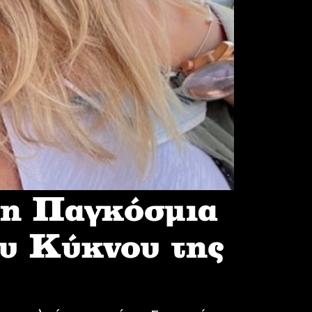
 η Παγκόσμια
υ Κύκνου της