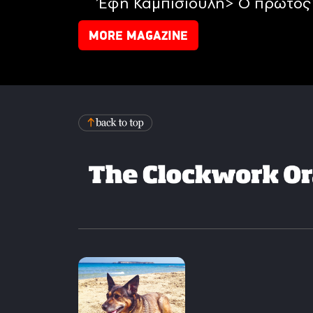
Έφη Καμπισιούλη> Ο πρώτος 
MORE MAGAZINE