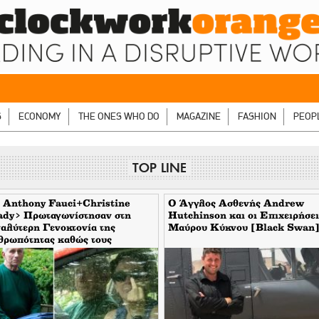
S
ECONOMY
THE ONES WHO DO
MAGAZINE
FASHION
PEOP
TOP LINE
 Anthony Fauci+Christine
Ο Άγγλος Ασθενής Andrew
ady> Πρωταγωνίστησαν στη
Hutchinson και οι Επιχειρήσει
αλύτερη Γενοκτονία της
Μαύρου Κύκνου [Black Swan
θρωπότητας καθώς τους
υπταν οι μηντιακές ερπύστριες
 deep state. Τώρα η σύζυγος
νει το δάχτυλο στους
τορεπόρτερ