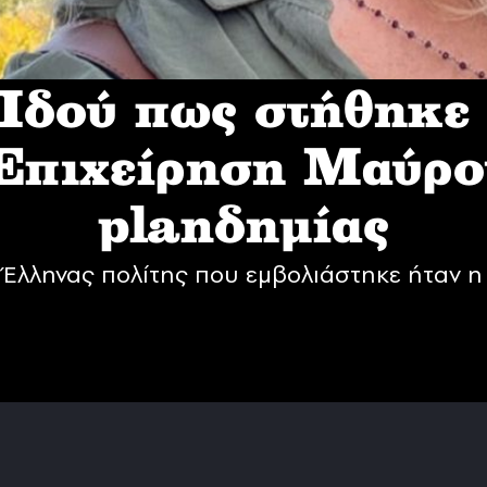
δού πως στήθηκε
 Επιχείρηση Mαύρο
planδημίας
Έλληνας πολίτης που εμβολιάστηκε ήταν η 