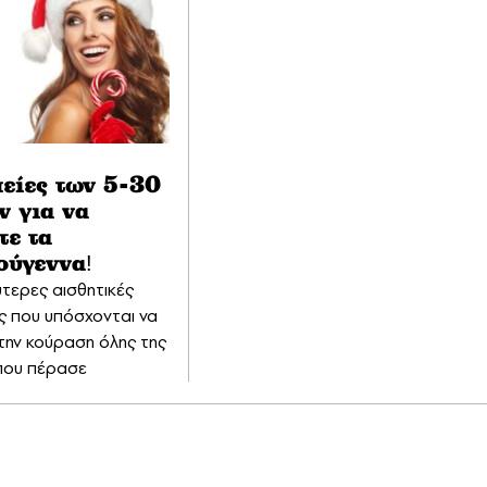
είες των 5-30
ν για να
τε τα
ούγεννα!
ύτερες αισθητικές
ς που υπόσχονται να
την κούραση όλης της
που πέρασε