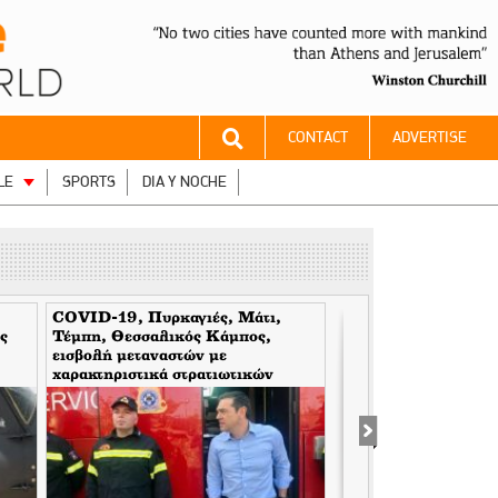
CONTACT
ADVERTISE
LE
SPORTS
DIA Y NOCHE
COVID-19, Πυρκαγιές, Μάτι,
Η Βουλιαγμένη δεν υ
ς
Τέμπη, Θεσσαλικός Κάμπος,
]
εισβολή μεταναστών με
χαρακτηριστικά στρατιωτικών
επιχειρήσεων