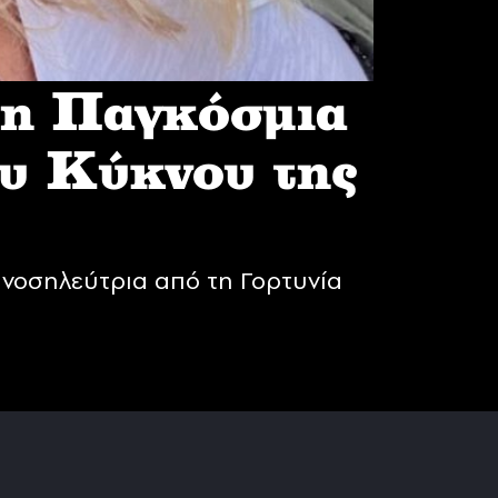
 η Παγκόσμια
υ Κύκνου της
νοσηλεύτρια από τη Γορτυνία