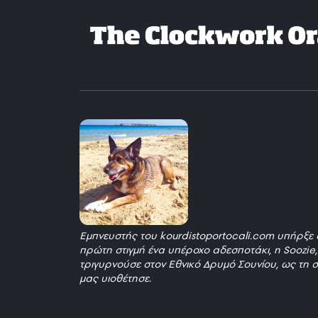
Εμπνευστής του kourdistoportocali.com υπήρξε 
πρώτη στιγμή ένα υπέροχο αδεσποτάκι, η Soozie
τριγυρνούσε στον Εθνικό Δρυμό Σουνίου, ως τη σ
μας υιοθέτησε.
_