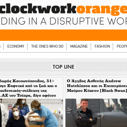
S
ECONOMY
THE ONES WHO DO
MAGAZINE
FASHION
PEOP
TOP LINE
δωρής Κατσωνόπουλος, 51>
Ο Άγγλος Ασθενής Andrew
γε Ξαφνικά από τη ζωή και ο
Hutchinson και οι Επιχειρήσει
αιδευτικός-στέλεχος της
Μαύρου Κύκνου [Black Swan
ΑΣ του Τσίπρα, λίγο αφότου
γε ξαφνικά και ο Ανδρέας
ρακούλιας, 55 του Mέρα25