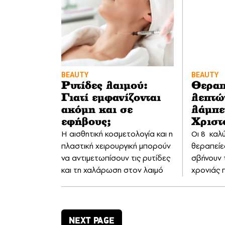
BEAUTY
BEAUTY
Ρυτίδες λαιμού:
Θεραπ
Γιατί εμφανίζονται
λεπτώ
ακόμη και σε
λάμπε
εφήβους;
Χριστ
Η αισθητική κοσμετολογία και η
Οι 8 καλ
πλαστική χειρουργική μπορούν
θεραπείε
να αντιμετωπίσουν τις ρυτίδες
σβήνουν 
και τη χαλάρωση στον λαιμό
χρονιάς 
NEXT PAGE