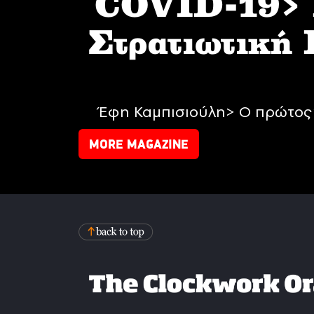
COVID-19> I
Στρατιωτική
Έφη Καμπισιούλη> Ο πρώτος 
MORE MAGAZINE