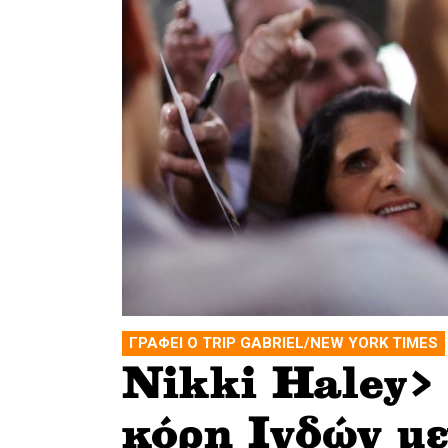
ΓΡΑΦΕΙ Ο TRIP GABRIEL/NEW YORK TIMES
Nikki Haley>
κόρη Ινδών με