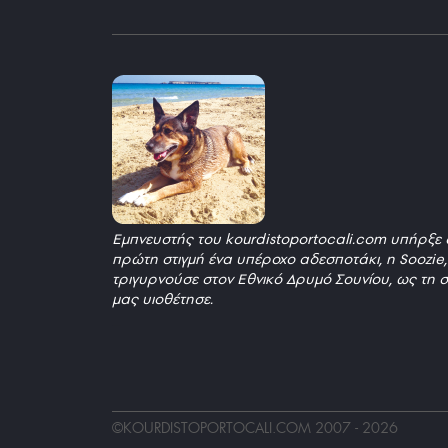
Εμπνευστής του kourdistoportocali.com υπήρξε 
πρώτη στιγμή ένα υπέροχο αδεσποτάκι, η Soozie
τριγυρνούσε στον Εθνικό Δρυμό Σουνίου, ως τη σ
μας υιοθέτησε.
_
©
KOURDISTOPORTOCALI.COM
2007 - 2026