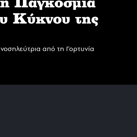
 η Παγκόσμια
υ Κύκνου της
νοσηλεύτρια από τη Γορτυνία