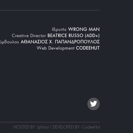
Iδρυτής
WRONG MAN
Creative Director
BEATRICE RUSSO (ADD+)
Σύμβουλος
ΑΘΑΝΑΣΙΟΣ Χ. ΠΑΠΑΝΔΡΟΠΟΥΛΟΣ
Web Development
CODEEHUT
HOSTED BY: IpHost | DEVELOPED BY:
CodeeHut