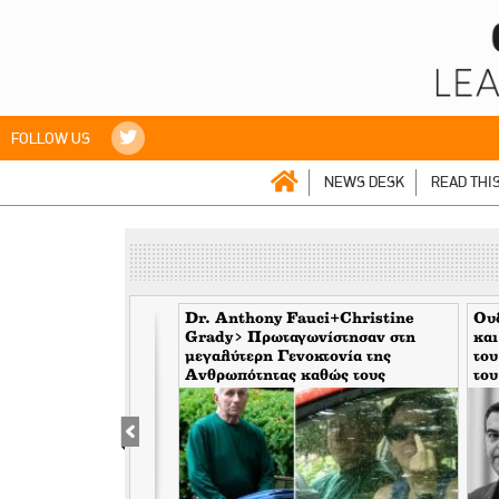
FOLLOW US
NEWS DESK
READ THI
ξυπηρέτησε για
Dr. Anthony Fauci+Christine
Ουδ
ερισσοτέρους από 2
Grady> Πρωταγωνίστησαν στη
και
επιβάτες τον μήνα
μεγαλύτερη Γενοκτονία της
του
Ανθρωπότητας καθώς τους
του
κάλυπταν οι μηντιακές ερπύστριες
του deep state. Τώρα η σύζυγος
υψώνει το δάχτυλο στους
φωτορεπόρτερ