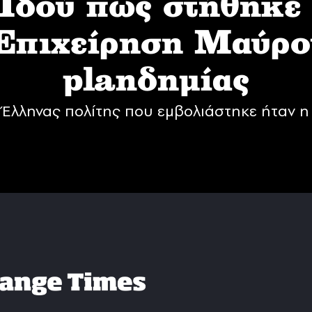
δού πως στήθηκε
 Επιχείρηση Mαύρο
planδημίας
Έλληνας πολίτης που εμβολιάστηκε ήταν η 