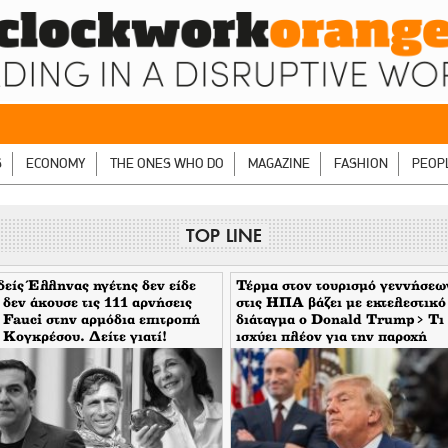
S
ECONOMY
THE ONES WHO DO
MAGAZINE
FASHION
PEOP
TOP LINE
είς Έλληνας ηγέτης δεν είδε
Τέρμα στον τουρισμό γεννήσεω
 δεν άκουσε τις 111 αρνήσεις
στις ΗΠΑ βάζει με εκτελεστικό
 Fauci στην αρμόδια επιτροπή
διάταγμα ο Donald Trump> Τι
 Κογκρέσου. Δείτε γιατί!
ισχύει πλέον για την παροχή
υπηκοότητας