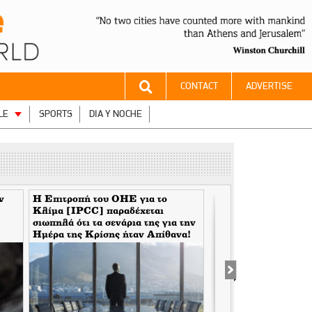
CONTACT
ADVERTISE
LE
SPORTS
DIA Y NOCHE
ν
Η Επιτροπή του ΟΗΕ για το
Ο Άνθρωπος του Θεο
Κλίμα [IPCC] παραδέχεται
Χρυσοθήρες της Βου
σιωπηλά ότι τα σενάρια της για την
Ημέρα της Κρίσης ήταν Aπίθανα!