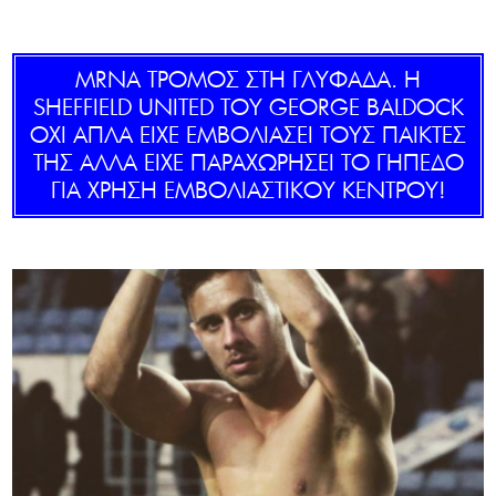
GOLDEN TRAVELLER
MRNA ΤΡΟΜΟΣ ΣΤΗ ΓΛΥΦΑΔΑ. Η
SOOZIE’S FRIENDS
SHEFFIELD UNITED ΤΟΥ GEORGE BALDOCK
ΟΧΙ ΑΠΛΑ ΕΙΧΕ ΕΜΒΟΛΙΑΣΕΙ ΤΟΥΣ ΠΑΙΚΤΕΣ
CULTURE
ΤΗΣ ΑΛΛΑ ΕΙΧΕ ΠΑΡΑΧΩΡΗΣΕΙ ΤΟ ΓΗΠΕΔΟ
ΓΙΑ ΧΡΗΣΗ ΕΜΒΟΛΙΑΣΤΙΚΟΥ ΚΕΝΤΡΟΥ!
TASTELAND
TECH
HEALTH
MEDIALAND
DRIVE
SPORTS
DIA Y NOCHE