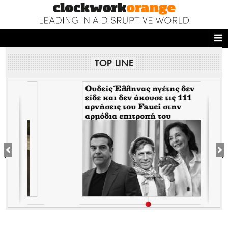
ΑΡΧΙΚΗ
TOP LINE
NEWS DESK
READ THIS
Ουδείς Έλληνας ηγέτης δεν
είδε και δεν άκουσε τις 111
αρνήσεις του Fauci στην
ECONOMY
αρμόδια επιτροπή του
Κογκρέσου. Δείτε γιατί!
THE ONES WHO DO
MAGAZINE
FASHION
PEOPLE
WELLNESS