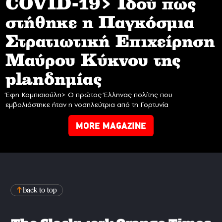
COVID-19> Iδού πως
στήθηκε η Παγκόσμια
Στρατιωτική Επιχείρηση
Mαύρου Κύκνου της
planδημίας
Έφη Καμπισιούλη> Ο πρώτος Έλληνας πολίτης που
εμβολιάστηκε ήταν η νοσηλεύτρια από τη Γορτυνία
MORE MAGAZINE