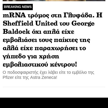
BREAKING NEWS
CONTACT
mRNA τρόμος στη Γλυφάδα. Η
ADVERTISE
Sheffield United του George
Baldock όχι απλά είχε
εμβολιάσει τους παίκτες της
αλλά είχε παραχωρήσει το
γήπεδο για χρήση
εμβολιαστικού κέντρου!
Ο ποδοσφαιριστής έχει λάβει είτε το εμβόλιο της
Pfizer είτε της Astra Zeneca!