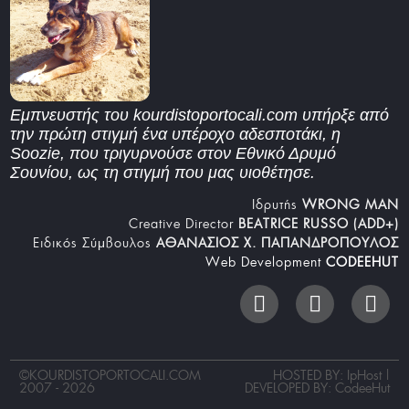
Εμπνευστής του kourdistoportocali.com υπήρξε από
την πρώτη στιγμή ένα υπέροχο αδεσποτάκι, η
Soozie, που τριγυρνούσε στον Εθνικό Δρυμό
Σουνίου, ως τη στιγμή που μας υιοθέτησε.
Iδρυτής
WRONG MAN
Creative Director
BEATRICE RUSSO (ADD+)
Ειδικός Σύμβουλος
ΑΘΑΝΑΣΙΟΣ Χ. ΠΑΠΑΝΔΡΟΠΟΥΛΟΣ
Web Development
CODEEHUT
©
KOURDISTOPORTOCALI.COM
HOSTED BY: IpHost |
2007 - 2026
DEVELOPED BY:
CodeeHut