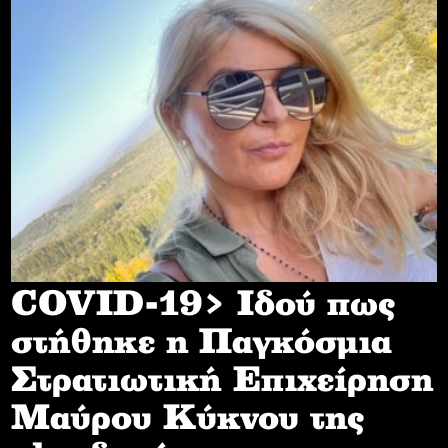
COVID-19> Iδού πως
στήθηκε η Παγκόσμια
Στρατιωτική Επιχείρηση
Mαύρου Κύκνου της