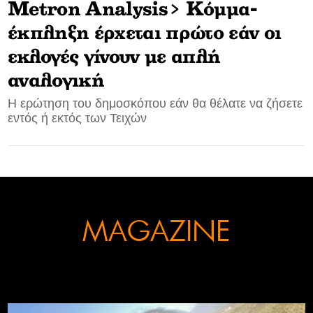
Μetron Analysis> Kόμμα-
CONTACT
έκπληξη έρχεται πρώτο εάν οι
εκλογές γίνουν με απλή
ADVERTISE
αναλογική
Η ερώτηση του δημοσκόπου εάν θα θέλατε να ζήσετε
εντός ή εκτός των Τειχών
MAGAZINE