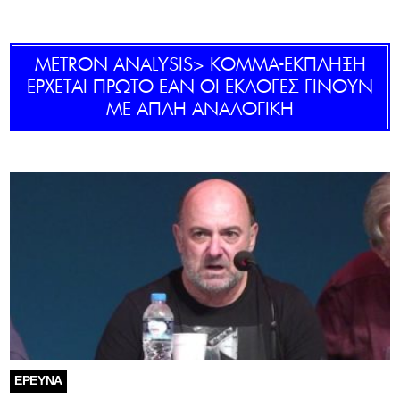
GOLDEN TRAVELLER
ΜETRON ANALYSIS> KΟΜΜΑ-ΕΚΠΛΗΞΗ
SOOZIE’S FRIENDS
ΕΡΧΕΤΑΙ ΠΡΩΤΟ ΕΑΝ ΟΙ ΕΚΛΟΓΕΣ ΓΙΝΟΥΝ
ΜΕ ΑΠΛΗ ΑΝΑΛΟΓΙΚΗ
CULTURE
TASTELAND
TECH
HEALTH
MEDIALAND
DRIVE
SPORTS
ΈΡΕΥΝΑ
DIA Y NOCHE