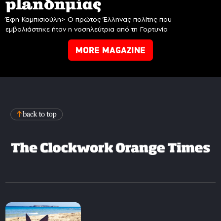
planδημίας
Έφη Καμπισιούλη> Ο πρώτος Έλληνας πολίτης που
εμβολιάστηκε ήταν η νοσηλεύτρια από τη Γορτυνία
MORE MAGAZINE