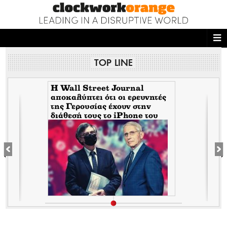
ΑΡΧΙΚΗ
TOP LINE
NEWS DESK
READ THIS
H Wall Street Journal
αποκαλύπτει ότι οι ερευνητές
της Γερουσίας έχουν στην
ECONOMY
διάθεσή τους το iPhone του
Tony Fauci από την περίοδο
THE ONES WHO DO
της πανδημίας. Τι σημαίνει
αυτό για τον εμπλεκόμενο
Σωτήρη Τσιόδρα
MAGAZINE
FASHION
PEOPLE
WELLNESS